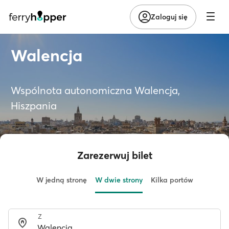
Zaloguj się
Walencja
Wspólnota autonomiczna Walencja,
Hiszpania
Zarezerwuj bilet
W jedną stronę
W dwie strony
Kilka portów
Z