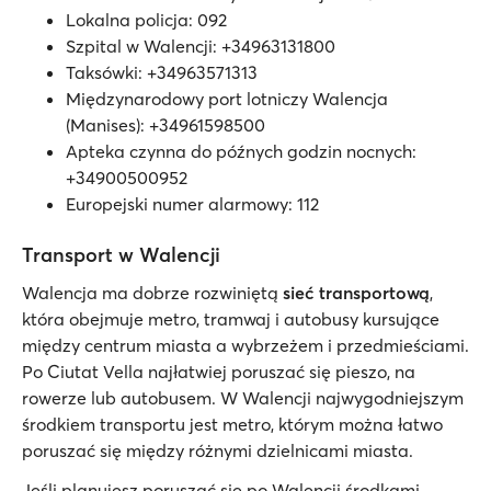
Lokalna policja: 092
Szpital w Walencji: +34963131800
Taksówki: +34963571313
Międzynarodowy port lotniczy Walencja
(Manises): +34961598500
Apteka czynna do późnych godzin nocnych:
+34900500952
Europejski numer alarmowy: 112
Transport w Walencji
Walencja ma dobrze rozwiniętą
sieć transportową
,
która obejmuje metro, tramwaj i autobusy kursujące
między centrum miasta a wybrzeżem i przedmieściami.
Po Ciutat Vella najłatwiej poruszać się pieszo, na
rowerze lub autobusem. W Walencji najwygodniejszym
środkiem transportu jest metro, którym można łatwo
poruszać się między różnymi dzielnicami miasta.
Jeśli planujesz poruszać się po Walencji środkami