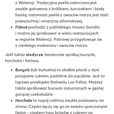
z Walencji. Tradycyjna
paella valenciana
jest
zwykle gotowana z królikiem, kurczakiem i białą
fasolą, natomiast
paella
z owoców morza jest dość
powszechną i smaczną alternatywą.
Fideuà
pochodzi z pobliskiego miasta Gandía
i można jej spróbować w wielu restauracjach
w regionie Walencji. Potrawę przygotowuje się
z cienkiego makaronu i owoców morza.
Jeśli lubisz
słodycze
, koniecznie spróbuj bunyols,
horchata i fartons.
Bunyols
(lub buñuelos) to słodkie placki z dyni
posypane cukrem, podobne do pączków. Jest to
typowa przekąska festiwalu Las Fallas. Możesz
także spróbować bunyols zanurzonych w gęstej
gorącej czekoladzie.
Horchata
to napój roślinny zwykle podawany na
zimno. Często łączy się go ze świeżo upieczonymi
farton
- ciastem typu brioche z cukrem na