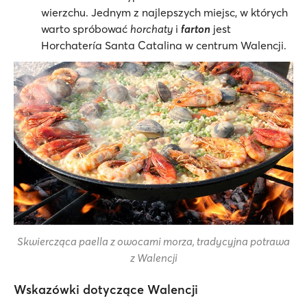
wierzchu. Jednym z najlepszych miejsc, w których
warto spróbować
horchaty
i
farton
jest
Horchatería Santa Catalina w centrum Walencji.
Skwiercząca paella z owocami morza, tradycyjna potrawa
z Walencji
Wskazówki dotyczące Walencji