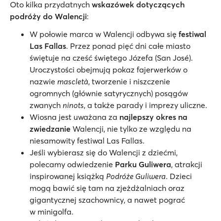
Oto kilka przydatnych
wskazówek dotyczących
podróży do Walencji
:
W połowie marca w Walencji odbywa się
festiwal
Las Fallas
. Przez ponad pięć dni całe miasto
świętuje na cześć świętego Józefa (San José).
Uroczystości obejmują pokaz fajerwerków o
nazwie
mascletà
, tworzenie i niszczenie
ogromnych (głównie satyrycznych) posągów
zwanych
ninots
, a także parady i imprezy uliczne.
Wiosna jest uważana za
najlepszy okres na
zwiedzanie
Walencji, nie tylko ze względu na
niesamowity festiwal Las Fallas.
Jeśli wybierasz się do Walencji z dziećmi,
polecamy odwiedzenie
Parku Guliwera
, atrakcji
inspirowanej książką
Podróże Guliwera
. Dzieci
mogą bawić się tam na zjeżdżalniach oraz
gigantycznej szachownicy, a nawet pograć
w minigolfa.