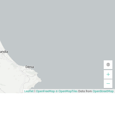
Leaflet
|
OpenFreeMap
© OpenMapTiles
Data from
OpenStreetMap