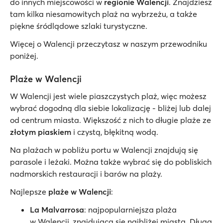
do innych miejscowości w
regionie Walencji
. Znajdziesz
tam kilka niesamowitych plaż na wybrzeżu, a także
piękne śródlądowe szlaki turystyczne.
Więcej o Walencji przeczytasz w naszym przewodniku
poniżej.
Plaże w Walencji
W Walencji jest wiele piaszczystych plaż, więc możesz
wybrać dogodną dla siebie lokalizację - bliżej lub dalej
od centrum miasta. Większość z nich to długie plaże ze
złotym piaskiem
i czystą, błękitną wodą.
Na plażach w pobliżu portu w Walencji znajdują się
parasole i leżaki. Można także wybrać się do pobliskich
nadmorskich restauracji i barów na plaży.
Najlepsze
plaże w Walencji
:
La Malvarrosa
: najpopularniejsza plaża
w Walencji, znajdująca się najbliżej miasta. Długa