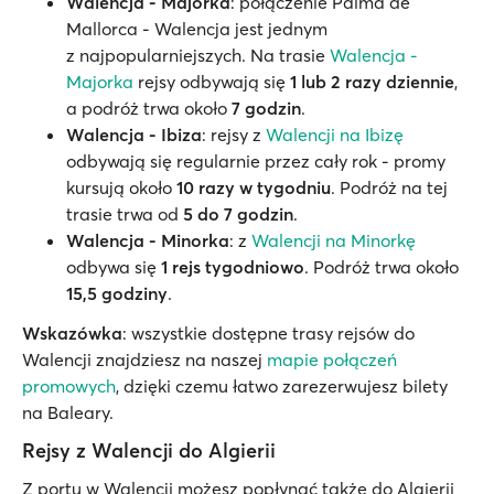
Walencja - Majorka
: połączenie Palma de
Mallorca - Walencja jest jednym
z najpopularniejszych. Na trasie
Walencja -
Majorka
rejsy odbywają się
1 lub 2 razy dziennie
,
a podróż trwa około
7 godzin
.
Walencja - Ibiza
: rejsy z
Walencji na Ibizę
odbywają się regularnie przez cały rok - promy
kursują około
10 razy w tygodniu
. Podróż na tej
trasie trwa od
5 do 7 godzin
.
Walencja - Minorka
: z
Walencji na Minorkę
odbywa się
1 rejs tygodniowo
. Podróż trwa około
15,5 godziny
.
Wskazówka
: wszystkie dostępne trasy rejsów do
Walencji znajdziesz na naszej
mapie połączeń
promowych
, dzięki czemu łatwo zarezerwujesz bilety
na Baleary.
Rejsy z Walencji do Algierii
Z portu w Walencji możesz popłynąć także do Algierii