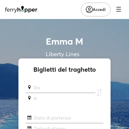
Accedi
Emma M
Liberty Lines
Biglietti del traghetto
Da
A
Data di partenza
Data di ritorno