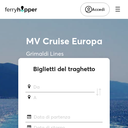
Accedi
MV Cruise Europa
Grimaldi Lines
Biglietti del traghetto
Da
A
Data di partenza
Data di ritorno