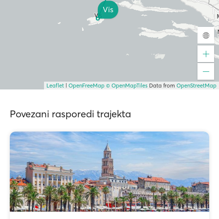
Vis
Leaflet
|
OpenFreeMap
© OpenMapTiles
Data from
OpenStreetMap
Povezani rasporedi trajekta