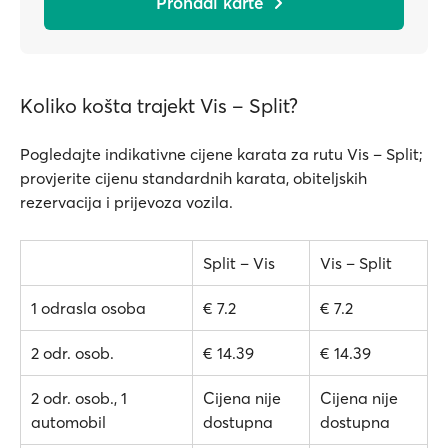
Pronađi karte
Koliko košta trajekt Vis – Split?
Pogledajte indikativne cijene karata za rutu Vis – Split;
provjerite cijenu standardnih karata, obiteljskih
rezervacija i prijevoza vozila.
Split – Vis
Vis – Split
1 odrasla osoba
€ 7.2
€ 7.2
2 odr. osob.
€ 14.39
€ 14.39
2 odr. osob., 1
Cijena nije
Cijena nije
automobil
dostupna
dostupna