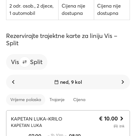
2 odr. osob., 2 djece,
Cijena nije
Cijena nije
1 automobil
dostupna
dostupna
Rezervirajte trajektne karte za liniju Vis –
Split
Vis
Split
ned, 9 kol
Vrijeme polaska
Trajanje
Cijena
€ 10.00
KAPETAN LUKA-KRILO
KAPETAN LUKA
07:00
·· 1h 10m ··
08:10