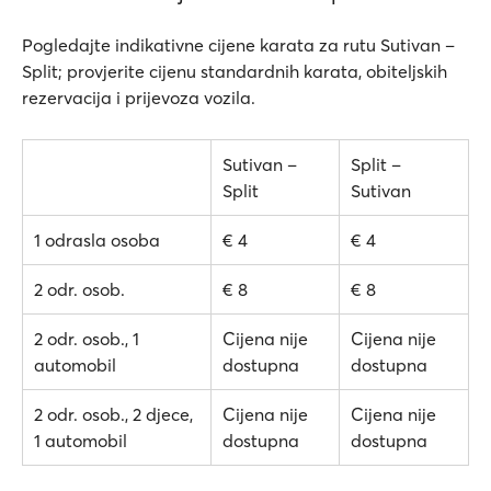
Pogledajte indikativne cijene karata za rutu Sutivan –
Split; provjerite cijenu standardnih karata, obiteljskih
rezervacija i prijevoza vozila.
Sutivan –
Split –
Split
Sutivan
1 odrasla osoba
€ 4
€ 4
2 odr. osob.
€ 8
€ 8
2 odr. osob., 1
Cijena nije
Cijena nije
automobil
dostupna
dostupna
2 odr. osob., 2 djece,
Cijena nije
Cijena nije
1 automobil
dostupna
dostupna