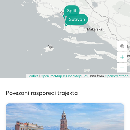
Split
Sutivan
Leaflet
|
OpenFreeMap
© OpenMapTiles
Data from
OpenStreetMap
Povezani rasporedi trajekta