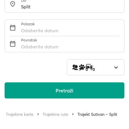
Do
Polazak
Odaberite datum
Povratak
Odaberite datum
1
0
0
Pretraži
Trajektne karte
Trajektne rute
Trajekt Sutivan – Split