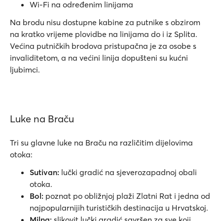
Wi-Fi na određenim linijama
Na brodu nisu dostupne kabine za putnike s obzirom
na kratko vrijeme plovidbe na linijama do i iz Splita.
Većina putničkih brodova pristupačna je za osobe s
invaliditetom, a na većini linija dopušteni su kućni
ljubimci.
Luke na Braču
Tri su glavne luke na Braču na različitim dijelovima
otoka:
Sutivan:
lučki gradić na sjeverozapadnoj obali
otoka.
Bol:
poznat po obližnjoj plaži Zlatni Rat i jedna od
najpopularnijih turističkih destinacija u Hrvatskoj.
Milna:
slikovit lučki gradić savršen za sve koji