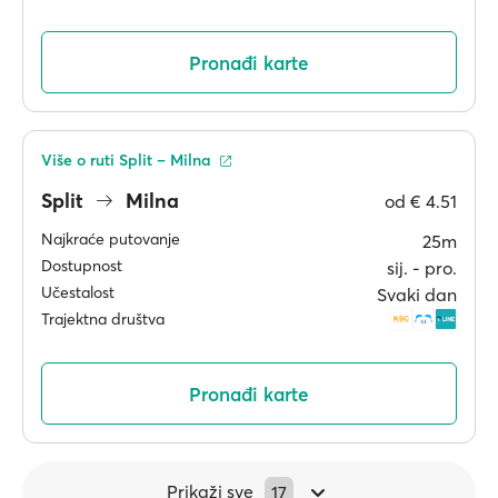
Pronađi karte
Više o ruti Split – Milna
Split
Milna
od
€ 4.51
Najkraće putovanje
25m
Dostupnost
sij. ‐ pro.
Učestalost
Svaki dan
Trajektna društva
Pronađi karte
Prikaži sve
17