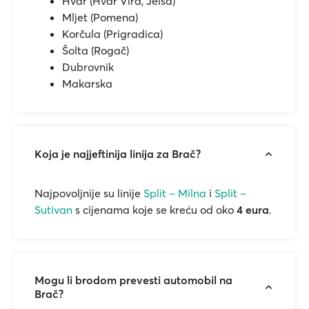
Hvar (Hvar Vira, Jelsa)
Mljet (Pomena)
Korčula (Prigradica)
Šolta (Rogač)
Dubrovnik
Makarska
Koja je najjeftinija linija za Brač?
Najpovoljnije su linije
Split – Milna
i
Split –
Sutivan
s cijenama koje se kreću od oko
4 eura
.
Mogu li brodom prevesti automobil na
Brač?