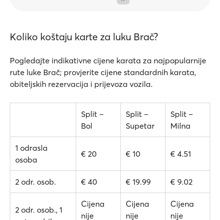
Koliko koštaju karte za luku Brač?
Pogledajte indikativne cijene karata za najpopularnije
rute luke Brač; provjerite cijene standardnih karata,
obiteljskih rezervacija i prijevoza vozila.
Split –
Split –
Split –
Bol
Supetar
Milna
1 odrasla
€ 20
€ 10
€ 4.51
osoba
2 odr. osob.
€ 40
€ 19.99
€ 9.02
Cijena
Cijena
Cijena
2 odr. osob., 1
nije
nije
nije