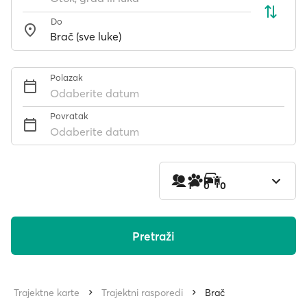
Do
Polazak
Odaberite datum
Povratak
Odaberite datum
1
0
0
Pretraži
Trajektne karte
Trajektni rasporedi
Brač