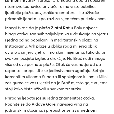
šarmom
hrvatskih otoka. Dramatična obala i opušten
ritam svakodnevice privlače razne vrste putnika:
ljubitelje plaža, povjesničare amatere i istraživače
prirodnih ljepota u potrazi za sljedećom pustolovinom.
Mnogi tvrde da je
plaža Zlatni Rat
u Bolu najveće
blago otoka, san svih zaljubljenika u daskanje na vjetru
i jedna od najpopularnijih mediteranskih plaža na
Instagramu. Vrh plaže u obliku roga mijenja oblik
ovisno o smjeru vjetra i morskim mijenama, tako da pri
svakom posjetu izgleda drukčije. No Brač nudi mnogo
više od ove poznate plaže. Otok će vas natjerati da
usporite i prepustite se jedinstvenom ugođaju. Šetnja
kamenitim ulicama Supetra ili spokojnom lukom u Milni
zasigurno će vas uvjeriti da je Brač mjesto gdje vrijeme
stoji kako biste uživali u svakom trenutku.
Prirodne ljepote još su jedna znamenitost otoka.
Popnite se do
Vidove Gore
, najvišeg vrha na
jadranskim otocima, i prepustite se
izvanrednom