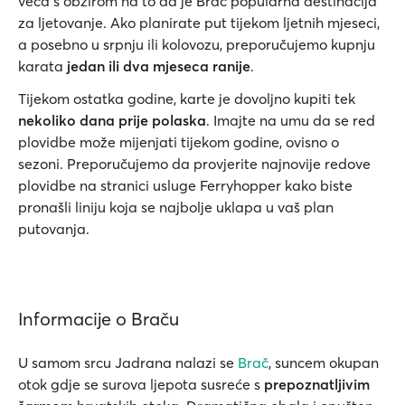
veća s obzirom na to da je Brač popularna destinacija
za ljetovanje. Ako planirate put tijekom ljetnih mjeseci,
a posebno u srpnju ili kolovozu, preporučujemo kupnju
karata
jedan ili dva mjeseca ranije
.
Tijekom ostatka godine, karte je dovoljno kupiti tek
nekoliko dana prije polaska
. Imajte na umu da se red
plovidbe može mijenjati tijekom godine, ovisno o
sezoni. Preporučujemo da provjerite najnovije redove
plovidbe na stranici usluge Ferryhopper kako biste
pronašli liniju koja se najbolje uklapa u vaš plan
putovanja.
Informacije o Braču
U samom srcu Jadrana nalazi se
Brač
, suncem okupan
otok gdje se surova ljepota susreće s
prepoznatljivim