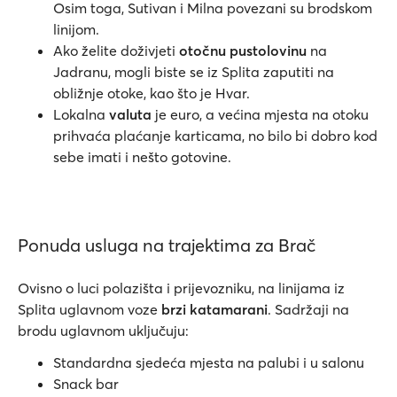
Osim toga, Sutivan i Milna povezani su brodskom
linijom.
Ako želite doživjeti
otočnu pustolovinu
na
Jadranu, mogli biste se iz Splita zaputiti na
obližnje otoke, kao što je Hvar.
Lokalna
valuta
je euro, a većina mjesta na otoku
prihvaća plaćanje karticama, no bilo bi dobro kod
sebe imati i nešto gotovine.
Ponuda usluga na trajektima za Brač
Ovisno o luci polazišta i prijevozniku, na linijama iz
Splita uglavnom voze
brzi katamarani
. Sadržaji na
brodu uglavnom uključuju:
Standardna sjedeća mjesta na palubi i u salonu
Snack bar