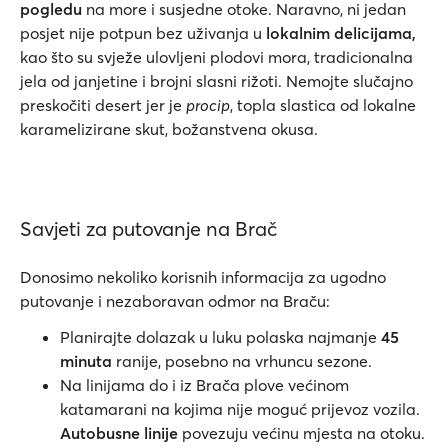
pogledu
na more i susjedne otoke. Naravno, ni jedan
posjet nije potpun bez uživanja u
lokalnim delicijama,
kao što su svježe ulovljeni plodovi mora, tradicionalna
jela od janjetine i brojni slasni rižoti. Nemojte slučajno
preskočiti desert jer je
procip
, topla slastica od lokalne
karamelizirane skut, božanstvena okusa.
Savjeti za putovanje na Brač
Donosimo nekoliko korisnih informacija za ugodno
putovanje i nezaboravan odmor na Braču:
Planirajte dolazak u luku polaska najmanje
45
minuta
ranije, posebno na vrhuncu sezone.
Na linijama do i iz Brača plove većinom
katamarani na kojima nije moguć prijevoz vozila.
Autobusne
linije
povezuju većinu mjesta na otoku.