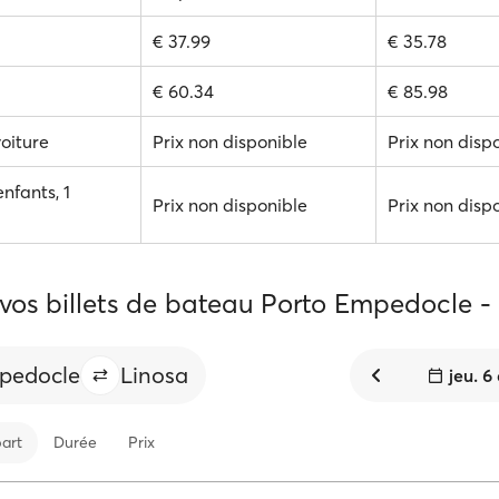
€ 37.99
€ 35.78
€ 60.34
€ 85.98
voiture
Prix non disponible
Prix non disp
enfants, 1
Prix non disponible
Prix non disp
vos billets de bateau Porto Empedocle -
pedocle
Linosa
jeu. 6
art
Durée
Prix