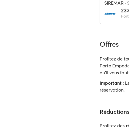
SIREMAR
·
23
Por
Offres
Profitez de to
Porto Empedocl
qu'il vous faut
Important :
Le
réservation.
Réduction
Profitez des
r