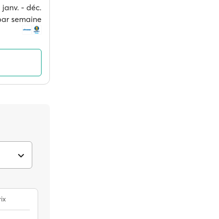
janv. ‐ déc.
 par semaine
ix