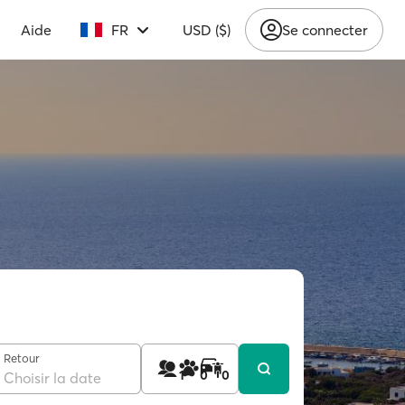
Aide
FR
USD ($)
Se connecter
Retour
1
0
0
Choisir la date