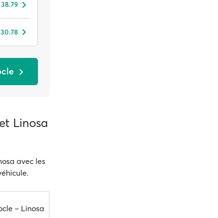
 38.79
 30.78
ocle
et Linosa
nosa avec les
véhicule.
cle – Linosa