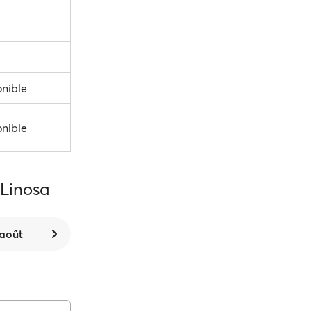
onible
onible
 Linosa
 août