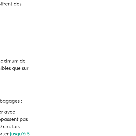
ffrent des
 maximum de
nibles que sur
 bagages :
er avec
dépassent pas
0 cm. Les
orter
jusqu'à 5