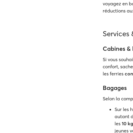
voyagez en b
réductions a
Services
Cabines &
Si vous souha
confort, sache
les ferries
con
Bagages
Selon la comp
Sur les 
autant d
les
10 kg
jeunes v