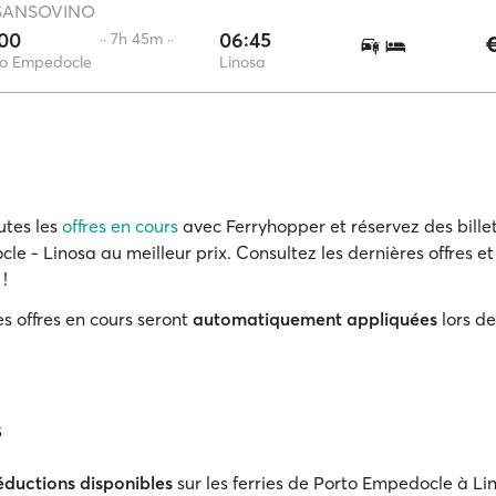
SANSOVINO
:00
06:45
·· 7h 45m ··
€
to Empedocle
Linosa
utes les
offres en cours
avec Ferryhopper et réservez des billet
e - Linosa au meilleur prix. Consultez les dernières offres et
 !
s offres en cours seront
automatiquement appliquées
lors de
s
éductions disponibles
sur les ferries de Porto Empedocle à Li