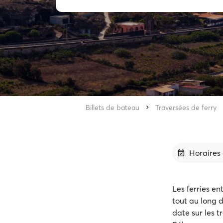
Billets de bateau
Traversées de ferry
Horaires 
Les ferries en
tout au long d
date sur les tr