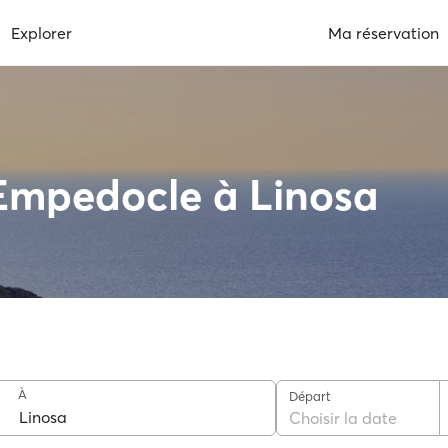
Explorer
Ma réservation
 Empedocle à Linosa
À
Départ
Choisir la date