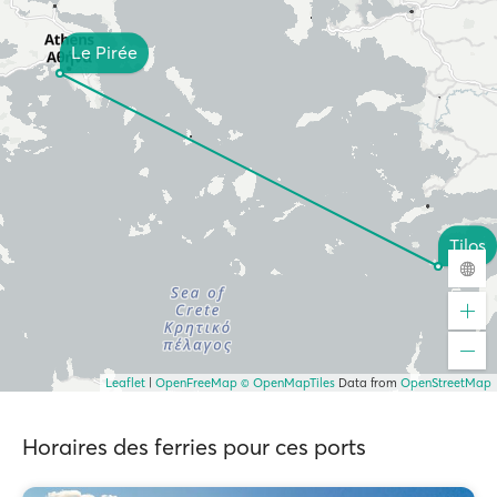
Le Pirée
Tilos
Leaflet
|
OpenFreeMap
© OpenMapTiles
Data from
OpenStreetMap
Horaires des ferries pour ces ports