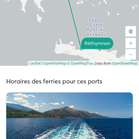
Réthymnon
Leaflet
|
OpenFreeMap
© OpenMapTiles
Data from
OpenStreetMap
Horaires des ferries pour ces ports