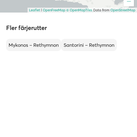
Leaflet
|
OpenFreeMap
© OpenMapTiles
Data from
OpenStreetMap
Fler färjerutter
Mykonos – Rethymnon
Santorini – Rethymnon