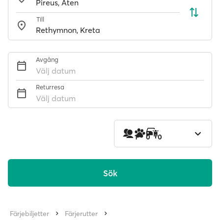
Till
Avgång
Välj datum
Returresa
Välj datum
1
0
0
Sök
Färjebiljetter
Färjerutter