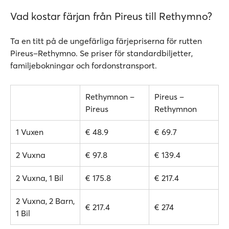
Vad kostar färjan från Pireus till Rethymno?
Ta en titt på de ungefärliga färjepriserna för rutten
Pireus–Rethymno. Se priser för standardbiljetter,
familjebokningar och fordonstransport.
Rethymnon –
Pireus –
Pireus
Rethymnon
1 Vuxen
€ 48.9
€ 69.7
2 Vuxna
€ 97.8
€ 139.4
2 Vuxna, 1 Bil
€ 175.8
€ 217.4
2 Vuxna, 2 Barn,
€ 217.4
€ 274
1 Bil