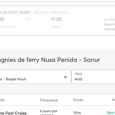
YUK FAST FERRY
·
WIJAYA PERKASA
30
17:30
·· 1h ··
Le voy
disponi
uk Harbour
Sanur
réserva
nies de ferry Nusa Penida - Sanur
Mois
ur - Banjar Nyuh
Août
nie
Durée
Pr
Fréquence
6 jours par
na Fast Cruise
50m
Dès 
semaine