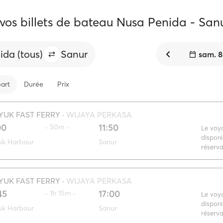
vos billets de bateau Nusa Penida - San
da (tous)
Sanur
sam. 8
art
Durée
Prix
YUK FAST FERRY
·
WIJAYA PERKASA
00
11:50
·· 50m ··
Le voy
disponi
uk Harbour
Sanur
réserva
YUK FAST FERRY
·
WIJAYA PERKASA
45
17:00
·· 1h 15m ··
Le voy
disponi
uk Harbour
Sanur
réserva