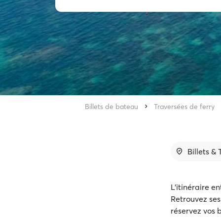
Billets de bateau
Traversées de ferry
Billets &
L'itinéraire e
Retrouvez ses 
réservez vos b