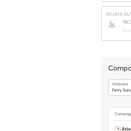
WIJAYA BU
16:
Buy
Compag
Itinéraire
Ferry San
Compag
Arju