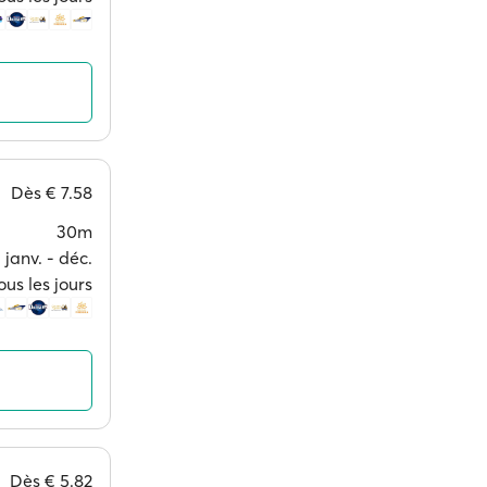
Dès
€ 7.58
30m
janv. ‐ déc.
ous les jours
Dès
€ 5.82