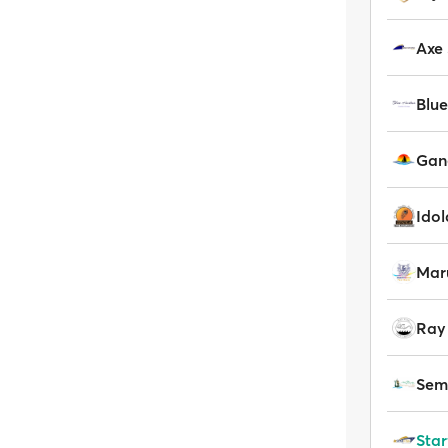
Axe 
Blue
Gan
Idol
Maru
Ray 
Star