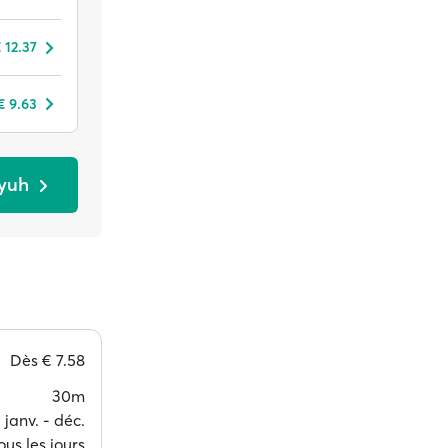
 12.37
€ 9.63
Nyuh
Dès
€ 7.58
30m
janv. ‐ déc.
ous les jours