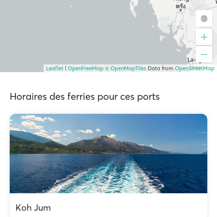
Leaflet
|
OpenFreeMap
© OpenMapTiles
Data from
OpenStreetMap
Horaires des ferries pour ces ports
Koh Jum