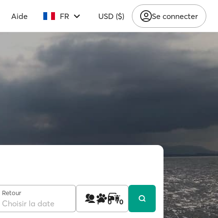
Aide
FR
USD ($)
Se connecter
Retour
1
0
0
Choisir la date