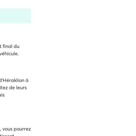
t final du
véhicule.
 d'Héraklion à
itez de leurs
ais
t, vous pourrez