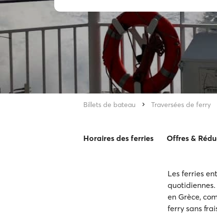
Billets de bateau
Traversées de ferry
Horaires des ferries
Offres & Rédu
Les ferries en
quotidiennes. 
en Grèce, comp
ferry sans fra