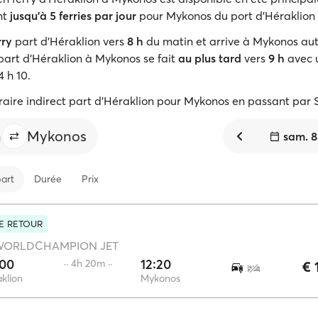
nt
jusqu'à 5 ferries par jour
pour Mykonos du port d'Héraklion 
rry
part d'Héraklion vers
8 h
du matin et arrive à Mykonos auto
part d'Héraklion à Mykonos se fait
au plus tard
vers
9 h
avec 
 h 10.
éraire indirect part d'Héraklion pour Mykonos en passant par 
n
Mykonos
sam. 8
art
Durée
Prix
LE RETOUR
WORLDCHAMPION JET
:00
12:20
·· 4h 20m ··
€ 
klion
Mykonos