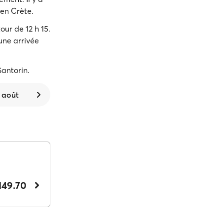
en Crète.
ur de 12 h 15.
une arrivée
Santorin.
 août
149.70