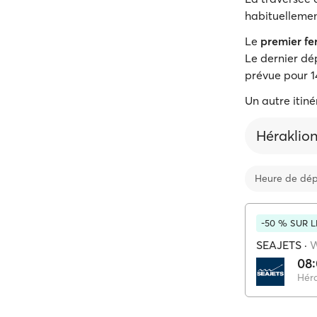
habituelleme
Le
premier fe
Le dernier dé
prévue pour 14
Un autre itin
Héraklio
Heure de dép
-50 % SUR 
SEAJETS
·
08
Héra