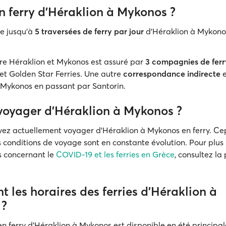
un ferry d'Héraklion à Mykonos ?
e jusqu'à
5 traversées de ferry par jour
d'Héraklion à Mykono
tre Héraklion et Mykonos est assuré par
3 compagnies de ferr
et Golden Star Ferries. Une autre
correspondance indirecte
e
 Mykonos en passant par Santorin.
voyager d'Héraklion à Mykonos ?
vez actuellement voyager d'Héraklion à Mykonos en ferry. Ce
s conditions de voyage sont en constante évolution. Pour plus
s concernant le
COVID-19 et les ferries en Grèce
, consultez l
t les horaires des ferries d'Héraklion à
 ?
n ferry d'Héraklion à Mykonos est disponible en été principal