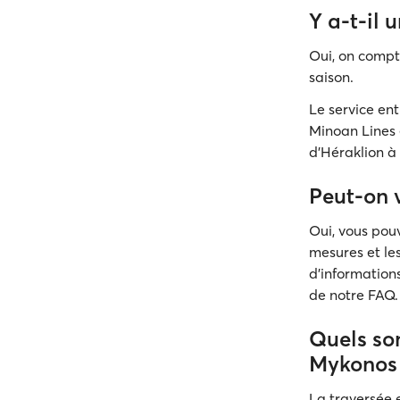
Y a-t-il 
Oui, on compt
saison.
Le service en
Minoan Lines 
d'Héraklion à
Peut-on 
Oui, vous pou
mesures et le
d’information
de notre FAQ.
Quels son
Mykonos
La traversée e