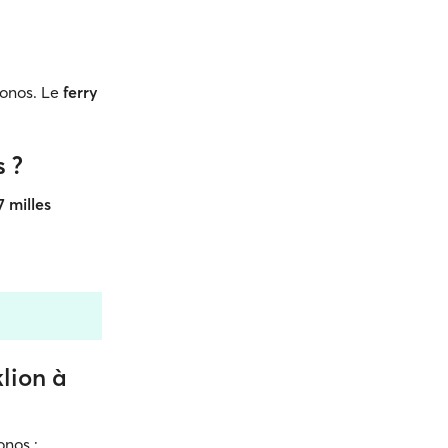
onos. Le
ferry
s ?
7 milles
klion à
onos :