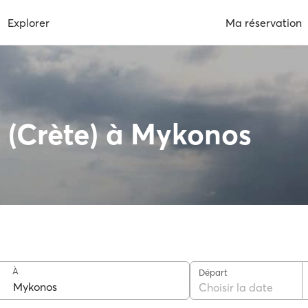
Explorer
Ma réservation
n (Crète) à Mykonos
À
Départ
Choisir la date