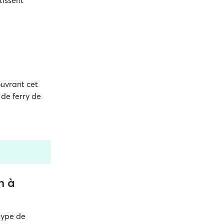
tissent
ouvrant cet
 de ferry de
n à
type de