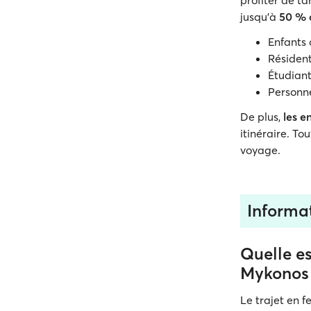
profiter de ta
jusqu'à
50 % 
Enfants 
Résident
Étudiant
Personn
De plus,
les e
itinéraire. To
voyage.
Informa
Quelle es
Mykonos
Le trajet en 