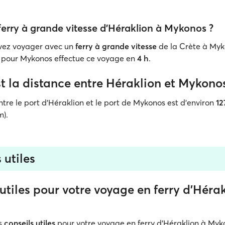
 ferry à grande vitesse d'Héraklion à Mykonos ?
uvez voyager avec un
ferry à grande vitesse
de la Crète à Myk
pour Mykonos effectue ce voyage en
4 h
.
t la distance entre Héraklion et Mykono
ntre le port d'Héraklion et le port de Mykonos est d'environ
12
m).
 utiles
utiles pour votre voyage en ferry d'Héra
es
conseils utiles
pour votre voyage en ferry d'Héraklion à Myk