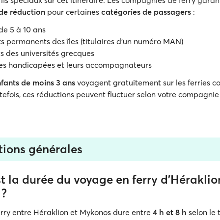
rifs spéciaux sur cet itinéraire. Les compagnies de ferry garan
de réduction
pour certaines
catégories de passagers
:
de 5 à 10 ans
s permanents des îles (titulaires d'un numéro MAN)
s des universités grecques
es handicapées et leurs accompagnateurs
nfants de moins 3 ans
voyagent gratuitement sur les ferries c
utefois, ces réductions peuvent fluctuer selon votre compagnie
tions générales
t la durée du voyage en ferry d'Héraklio
 ?
ferry entre Héraklion et Mykonos dure entre
4 h et 8 h
selon le 