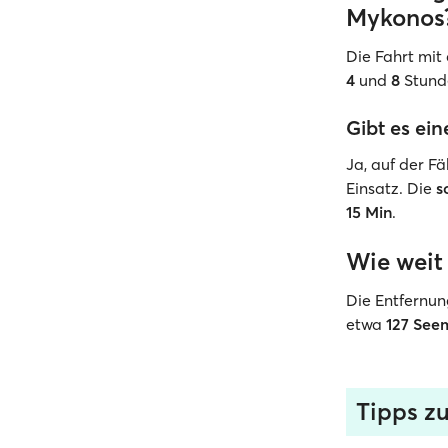
Mykonos
Die Fahrt mit
4
und
8
Stund
Gibt es ei
Ja, auf der 
Einsatz. Die
s
15 Min
.
Wie weit 
Die Entfernun
etwa
127 See
Tipps z