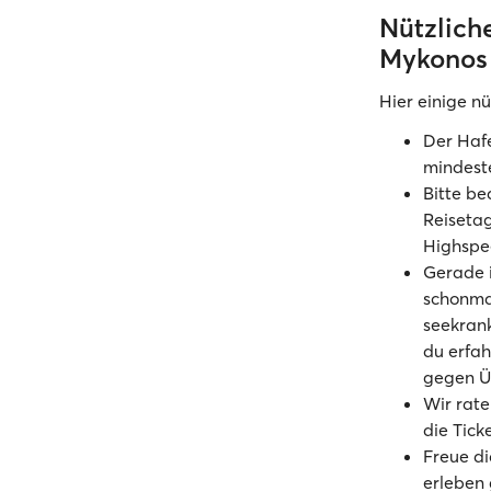
​​​​​Nütz
Mykonos
Hier einige n
Der Hafe
mindeste
Bitte be
Reisetag
Highspe
Gerade 
schonmal
seekrank
du erfah
gegen Ü
Wir rate
die Tick
Freue d
erleben 