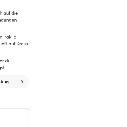
h auf die
indungen
 Iraklio
unft auf Kreta
er du
gst.
. Aug