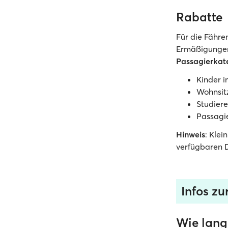
Rabatte
Für die Fähre
Ermäßigung
Passagierkat
Kinder i
Wohnsit
Studiere
Passagi
Hinweis
: Klei
verfügbaren D
Infos zu
Wie lang