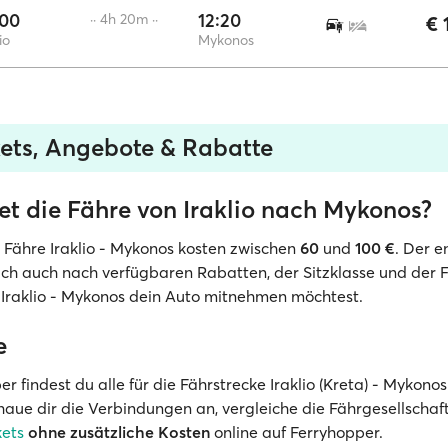
:00
12:20
·· 4h 20m ··
€ 
io
Mykonos
kets, Angebote & Rabatte
et die Fähre von Iraklio nach Mykonos?
ie Fähre Iraklio - Mykonos kosten zwischen
60
und
100 €
. Der e
 sich auch nach verfügbaren Rabatten, der Sitzklasse und der
 Iraklio - Mykonos dein Auto mitnehmen möchtest.
e
r findest du alle für die Fährstrecke Iraklio (Kreta) - Mykono
aue dir die Verbindungen an, vergleiche die Fährgesellscha
kets
ohne zusätzliche Kosten
online auf Ferryhopper.