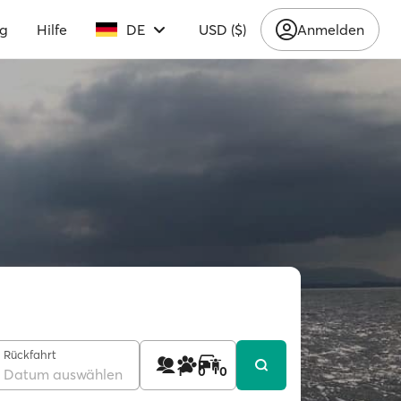
ng
Hilfe
DE
USD ($)
Anmelden
Rückfahrt
1
0
0
Datum auswählen