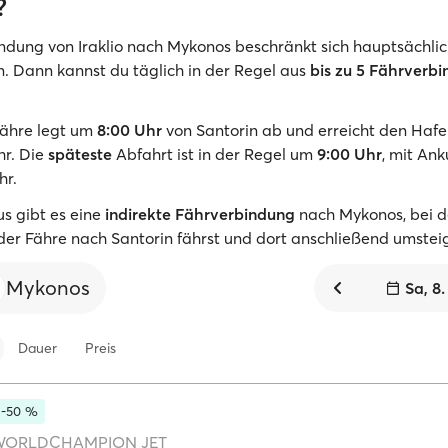
?
ndung von Iraklio nach Mykonos beschränkt sich hauptsächlic
 Dann kannst du täglich in der Regel aus
bis zu 5 Fährverb
ähre legt um
8:00 Uhr
von Santorin ab und erreicht den Hafen
hr. Die
späteste
Abfahrt ist in der Regel um
9:00 Uhr
, mit Ank
hr.
s gibt es eine
indirekte Fährverbindung
nach Mykonos, bei d
der Fähre nach Santorin fährst und dort anschließend umstei
Mykonos
Sa, 8
Dauer
Preis
 -50 %
WORLDCHAMPION JET