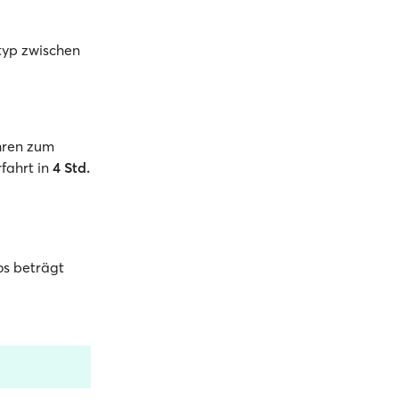
styp zwischen
hren zum
fahrt in
4 Std.
os beträgt