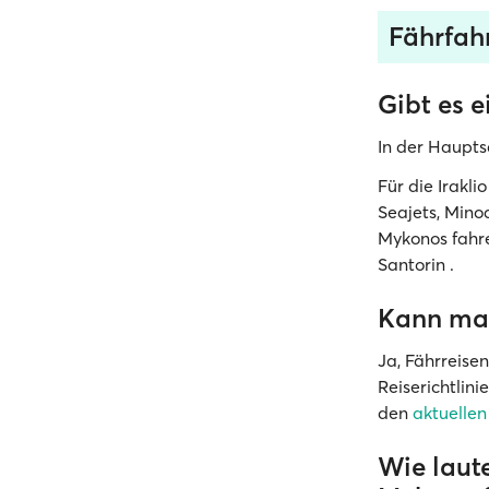
Fährfahr
Gibt es 
In der Haupts
Für die Irakl
Seajets, Mino
Mykonos fahre
Santorin .
Kann man
Ja, Fährreise
Reiserichtlin
den
aktuelle
Wie laute