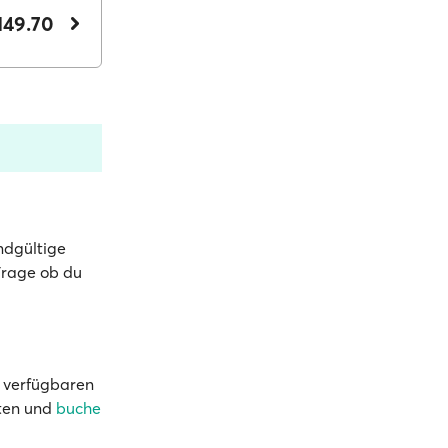
149.70
ndgültige
 Frage ob du
s verfügbaren
ften und
buche