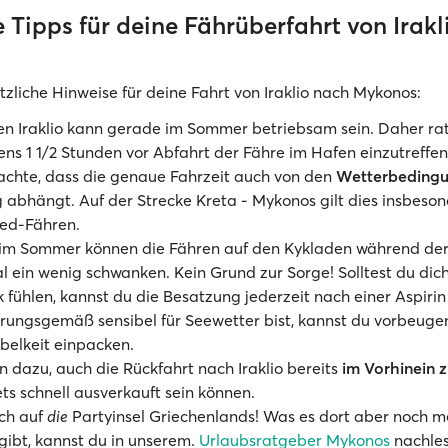
liche Tipps für deine Fährüberfahrt von Irak
ützliche Hinweise für deine Fahrt von Iraklio nach Mykonos:
n Iraklio kann gerade im Sommer betriebsam sein. Daher rat
ns 1 1/2 Stunden vor Abfahrt der Fähre im Hafen einzutreffen
achte, dass die genaue Fahrzeit auch von den
Wetterbeding
 abhängt. Auf der Strecke Kreta - Mykonos gilt dies insbeson
ed-Fähren.
im Sommer können die Fähren auf den Kykladen während der
 ein wenig schwanken. Kein Grund zur Sorge! Solltest du dic
 fühlen, kannst du die Besatzung jederzeit nach einer Aspiri
rungsgemäß sensibel für Seewetter bist, kannst du vorbeuge
belkeit einpacken.
n dazu, auch die Rückfahrt nach Iraklio bereits
im Vorhinein 
ets schnell ausverkauft sein können.
ich auf
die
Partyinsel Griechenlands! Was es dort aber noch m
gibt, kannst du in unserem.
Urlaubsratgeber Mykonos
nachles