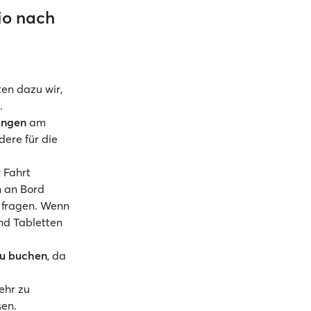
lio nach
en dazu wir,
.
ungen
am
dere für die
 Fahrt
h an Bord
n fragen. Wenn
nd Tabletten
zu buchen
, da
ehr zu
en.