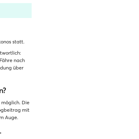
onos statt.
wortlich:
 Fähre nach
ndung über
n?
 möglich. Die
ogbeitrag mit
m Auge.
-