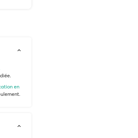
,
diée.
cation en
eulement.