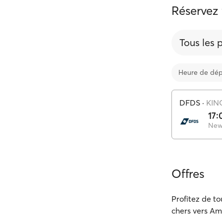
Réservez
Tous les 
Heure de dép
DFDS
·
KIN
17:
New
Offres
Profitez de to
chers vers Ams