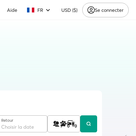
Aide
FR
USD ($)
Se connecter
Retour
1
0
0
Choisir la date