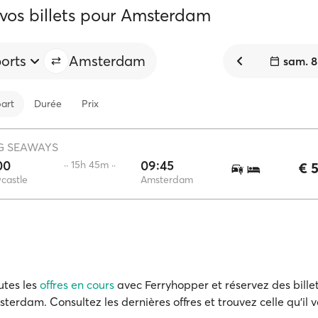
 vos billets pour Amsterdam
ports
Amsterdam
sam. 8
art
Durée
Prix
G SEAWAYS
00
09:45
·· 15h 45m ··
€ 
castle
Amsterdam
utes les
offres en cours
avec Ferryhopper et réservez des billet
terdam. Consultez les dernières offres et trouvez celle qu'il v