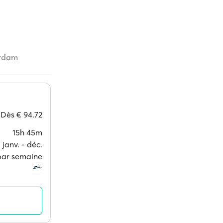
erdam
Dès
€ 94.72
15h 45m
janv. ‐ déc.
 par semaine