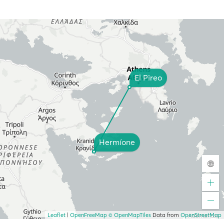
El Pireo
Hermíone
Leaflet
|
OpenFreeMap
© OpenMapTiles
Data from
OpenStreetMap