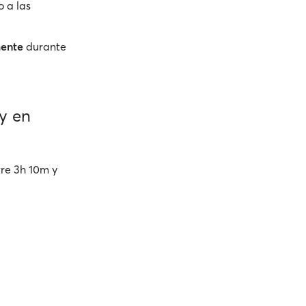
o a las
mente
durante
y en
tre 3h 10m y