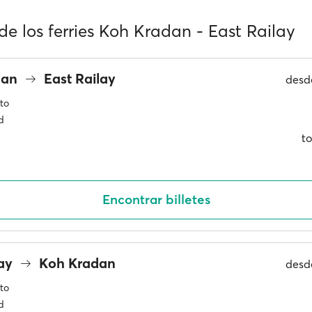
de los ferries Koh Kradan - East Railay
dan
East Railay
des
to
d
to
Encontrar billetes
lay
Koh Kradan
des
to
d