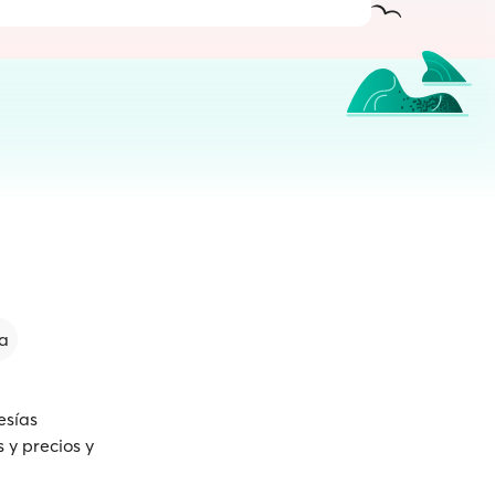
a
esías
 y precios y