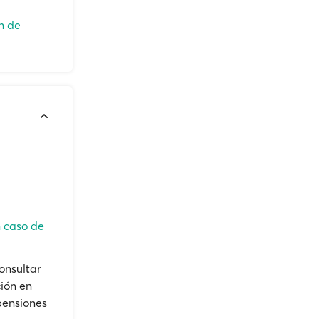
n de
n caso de
onsultar
ión en
pensiones