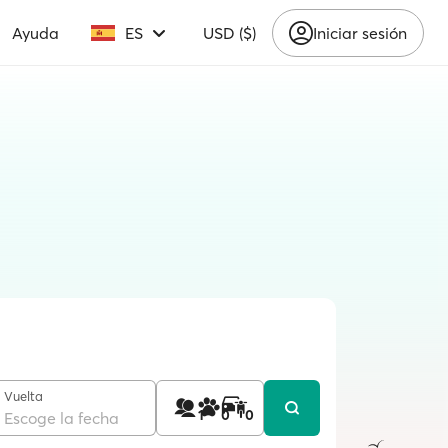
Ayuda
ES
USD ($)
Iniciar sesión
Vuelta
1
0
0
Escoge la fecha