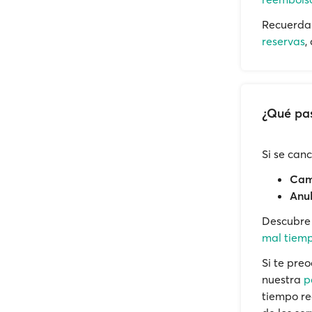
Recuerda 
reservas
,
¿Qué pas
Si se can
Camb
Anul
Descubr
mal tiemp
Si te pre
nuestra
p
tiempo re