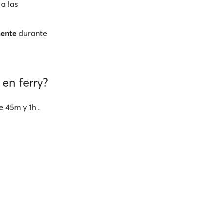
 a las
mente
durante
en ferry?
e 45m y 1h .