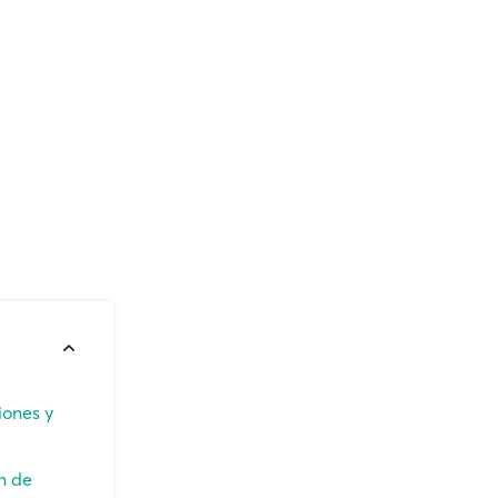
iones y
n de