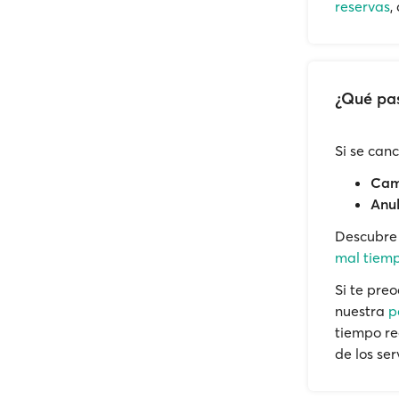
reservas
,
¿Qué pas
Si se can
Camb
Anul
Descubr
mal tiemp
Si te pre
nuestra
p
tiempo re
de los ser