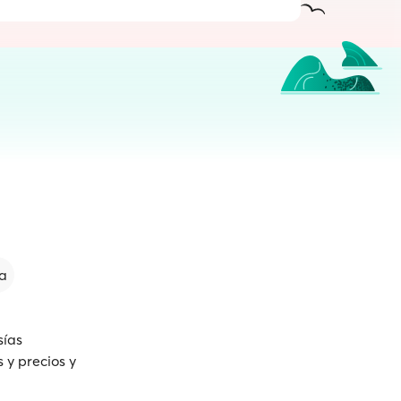
a
sías
 y precios y