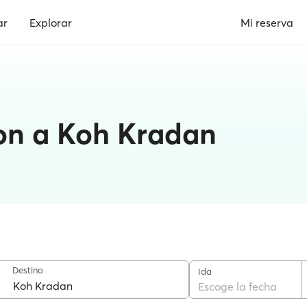
ar
Explorar
Mi reserva
lon a Koh Kradan
Destino
Ida
Escoge la fecha