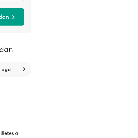
adan
adan
 ago
illetes a