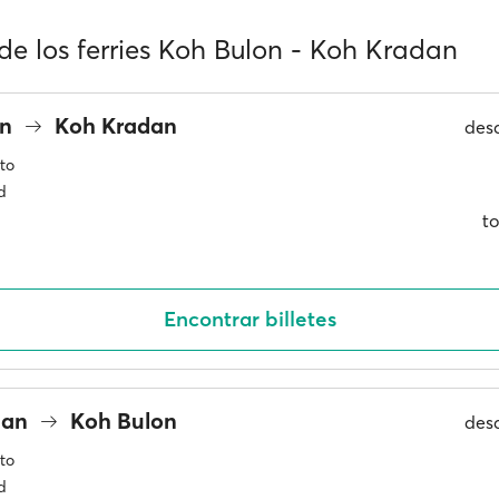
de los ferries Koh Bulon - Koh Kradan
on
Koh Kradan
des
to
d
to
Encontrar billetes
dan
Koh Bulon
des
to
d