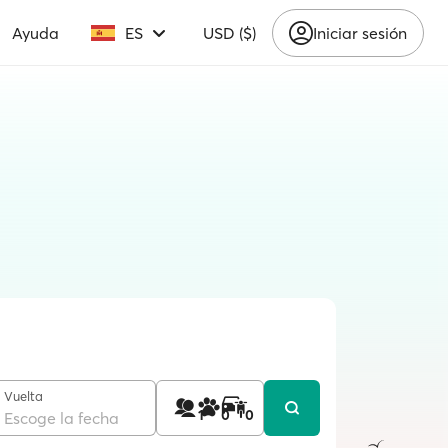
Ayuda
ES
USD ($)
Iniciar sesión
Vuelta
1
0
0
Escoge la fecha