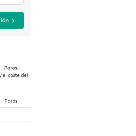
lión
 - Paros.
y el coste del
 – Paros