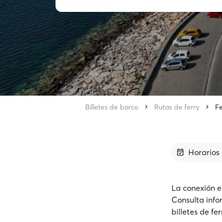
Billetes de barco
Rutas de ferry
Fe
Horarios 
La conexión e
Consulta info
billetes de fe