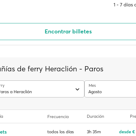
1 ‐ 7 días
Encontrar billetes
ías de ferry Heraclión - Paros
rry
Mes
Paros a Heraclión
Agosto
ía
Duración
Pre
Frecuencia
ets
3h 35m
desde €
todos los días