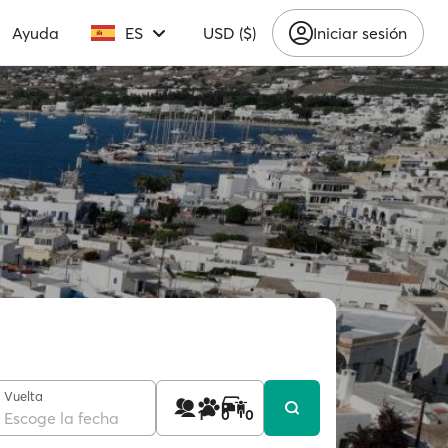
Ayuda
ES
USD ($)
Iniciar sesión
Vuelta
1
0
0
Escoge la fecha