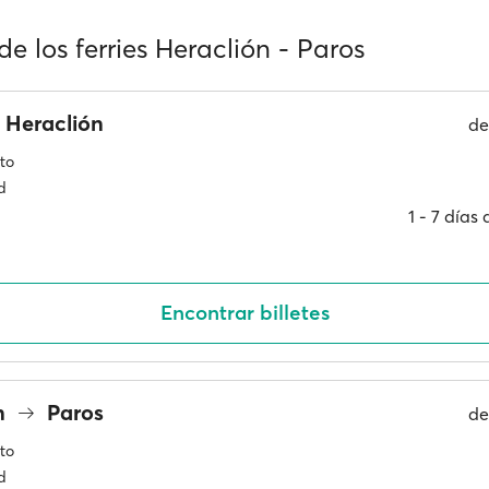
de los ferries Heraclión - Paros
Heraclión
d
to
d
1 ‐ 7 días
Encontrar billetes
n
Paros
d
to
d