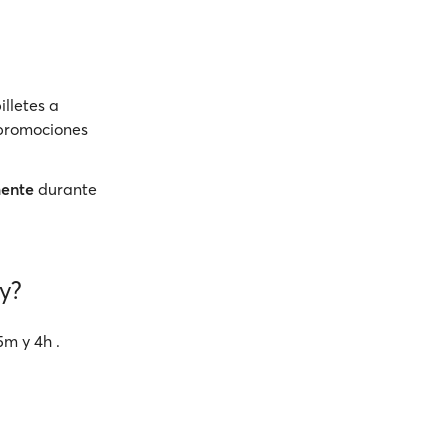
illetes a
s promociones
mente
durante
y?
5m y 4h .