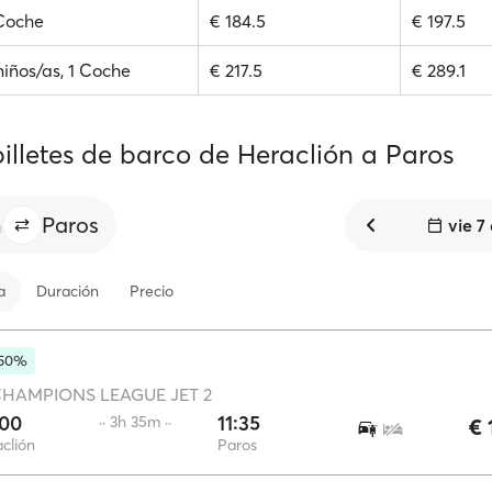
 Coche
€ 184.5
€ 197.5
niños/as, 1 Coche
€ 217.5
€ 289.1
illetes de barco de Heraclión a Paros
n
Paros
vie 7
a
Duración
Precio
-50%
HAMPIONS LEAGUE JET 2
:00
11:35
·· 3h 35m ··
€ 
clión
Paros