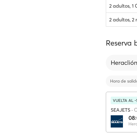
2 adultos, 1
2 adultos, 2 
Reserva b
Heraclió
Hora de salid
VUELTA AL 
SEAJETS
·
C
08
Hera