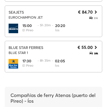
€ 84.70
SEAJETS
EUROCHAMPION JET
15:00
·· 5h 20m ··
20:20
El Pireo
Íos
€ 55.00
BLUE STAR FERRIES
BLUE STAR 1
17:30
·· 8h 35m ··
02:05
El Pireo
Íos
Compañías de ferry Atenas (puerto del
Pireo) - Íos