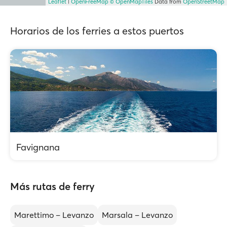
Leaflet
|
OpenFreeMap
© OpenMapTiles
Data from
OpenStreetMap
Horarios de los ferries a estos puertos
Favignana
Más rutas de ferry
Marettimo – Levanzo
Marsala – Levanzo