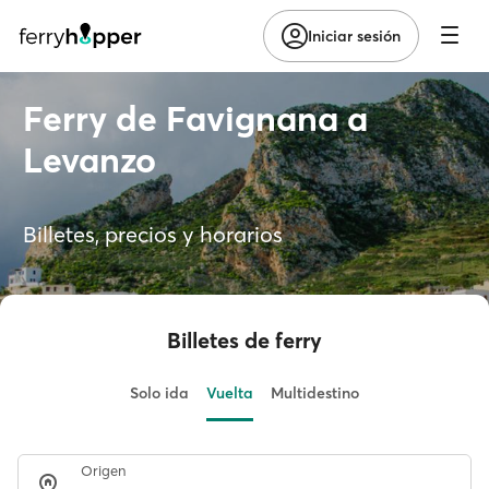
Iniciar sesión
Ferry de Favignana a
Levanzo
Billetes, precios y horarios
Billetes de ferry
Solo ida
Vuelta
Multidestino
Origen