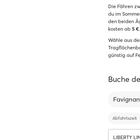
Die Fähren zw
du im Sommer
den beiden Äg
kosten ab
5 €
Wähle aus de
Tragflächenbo
günstig auf F
Buche de
Favigna
Abfahrtszeit
LIBERTY LI