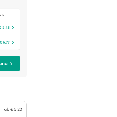
eis
€ 5.48
€ 6.77
nana
ab
€ 5.20