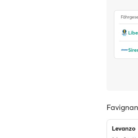
Fährgese
Libe
Sir
Favignan
Levanzo