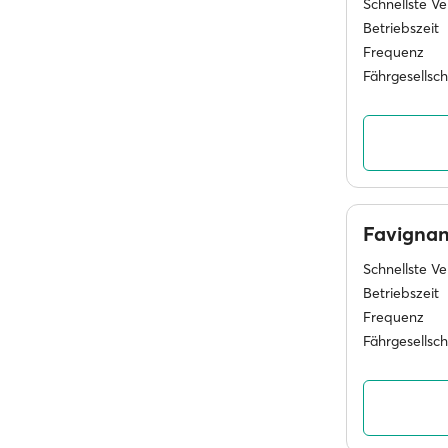
Schnellste V
Betriebszeit
Frequenz
Fährgesellsc
Favigna
Schnellste V
Betriebszeit
Frequenz
Fährgesellsc