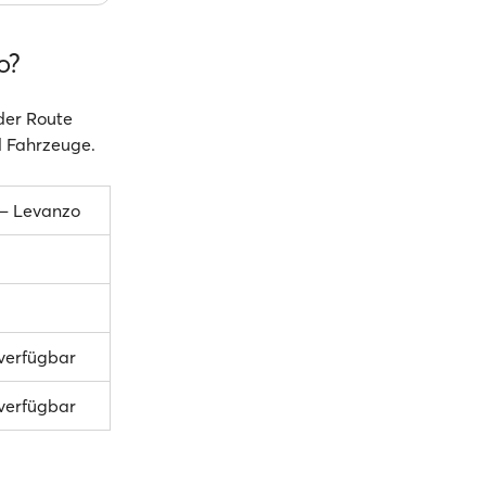
o?
 der Route
d Fahrzeuge.
– Levanzo
 verfügbar
 verfügbar