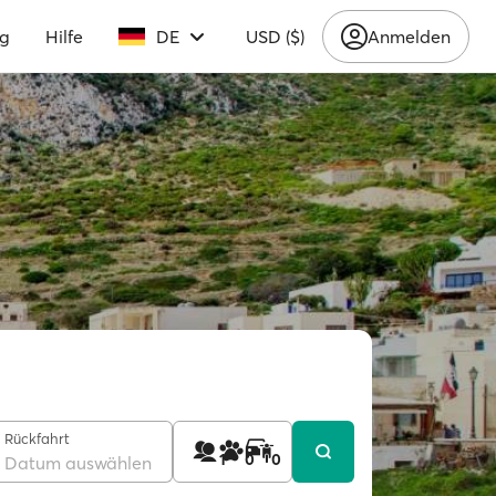
ng
Hilfe
DE
USD ($)
Anmelden
Rückfahrt
1
0
0
Datum auswählen