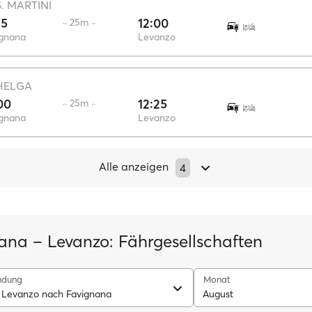
S. MARTINI
35
12:00
·· 25m ··
ignana
Levanzo
HELGA
00
12:25
·· 25m ··
ignana
Levanzo
Alle anzeigen
4
ana – Levanzo: Fährgesellschaften
ndung
Monat
 Levanzo nach Favignana
August