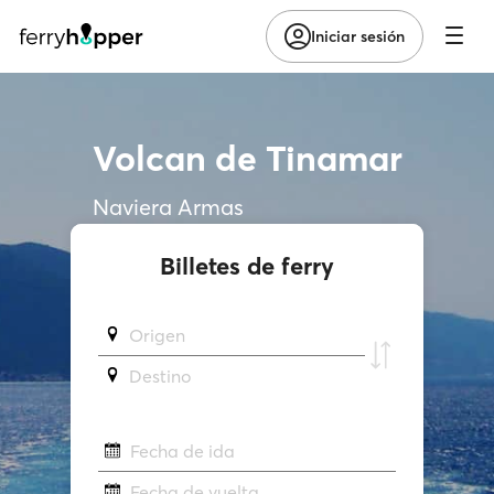
Iniciar sesión
Volcan de Tinamar
Naviera Armas
Billetes de ferry
Origen
Destino
Fecha de ida
Fecha de vuelta