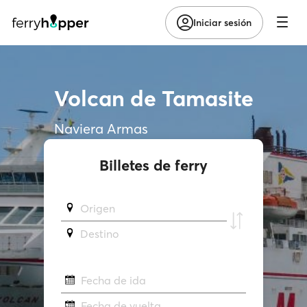
Iniciar sesión
Volcan de Tamasite
Naviera Armas
Billetes de ferry
Origen
Destino
Fecha de ida
Fecha de vuelta