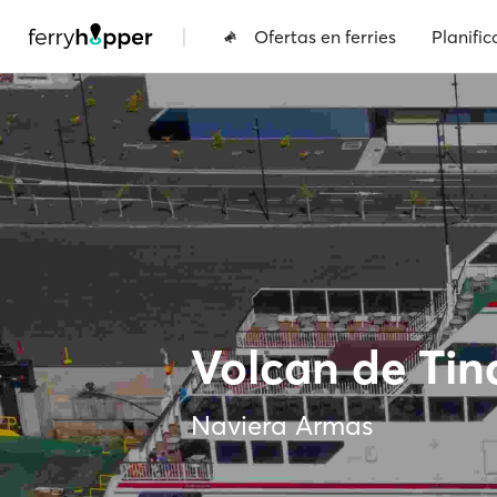
|
Ofertas en ferries
Planific
Volcan de Ti
Naviera Armas