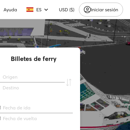
Ayuda
ES
USD ($)
Iniciar sesión
Billetes de ferry
Origen
Destino
Fecha de ida
Fecha de vuelta