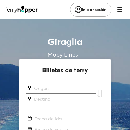
Iniciar sesión
Giraglia
Moby Lines
Billetes de ferry
Origen
Destino
Fecha de ida
Fecha de vuelta