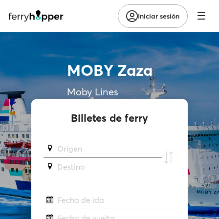
Iniciar sesión
MOBY Zaza
Moby Lines
Billetes de ferry
Origen
Destino
Fecha de ida
Fecha de vuelta