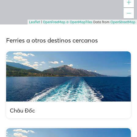
Leaflet
|
OpenFreeMap
© OpenMapTiles
Data from
OpenStreetMap
Ferries a otros destinos cercanos
Châu Đốc