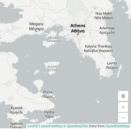
Leaflet
|
OpenFreeMap
© OpenMapTiles
Data from
OpenStreetMap