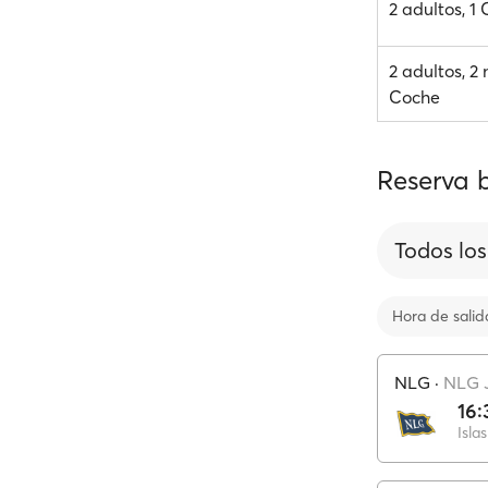
2 adultos, 1
2 adultos, 2 
Coche
Reserva b
Todos los
Hora de salid
NLG
·
NLG 
16:
Isla