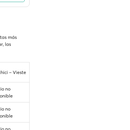
rutas más
r, las
hici – Vieste
io no
onible
io no
onible
io no