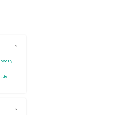
iones y
n de