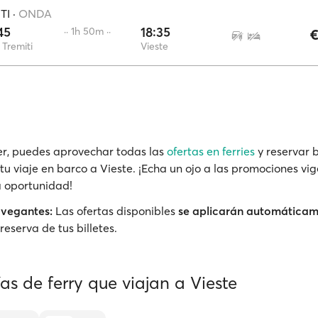
TI
·
ONDA
45
18:35
·· 1h 50m ··
€
s Tremiti
Vieste
r, puedes aprovechar todas las
ofertas en ferries
y reservar b
tu viaje en barco a Vieste. ¡Echa un ojo a las promociones vig
a oportunidad!
avegantes:
Las ofertas disponibles
se aplicarán automática
reserva de tus billetes.
s de ferry que viajan a Vieste