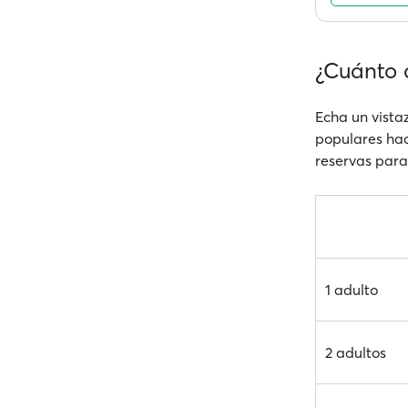
¿Cuánto c
Echa un vistaz
populares haci
reservas para 
1 adulto
2 adultos