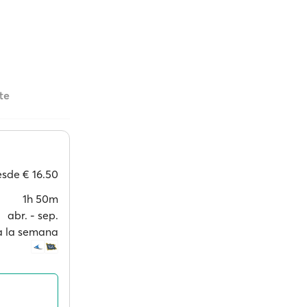
te
esde
€ 16.50
1h 50m
abr. ‐ sep.
 a la semana