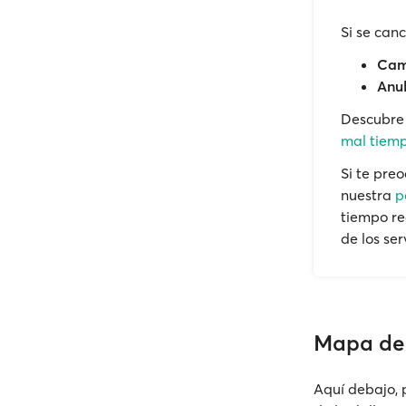
Si se can
Camb
Anul
Descubr
mal tiemp
Si te pre
nuestra
p
tiempo re
de los ser
Mapa de 
Aquí debajo, p