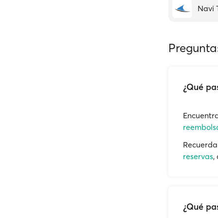
Navi 
Pregunta
¿Qué pas
Encuentra
reembolso
Recuerda 
reservas
,
¿Qué pas