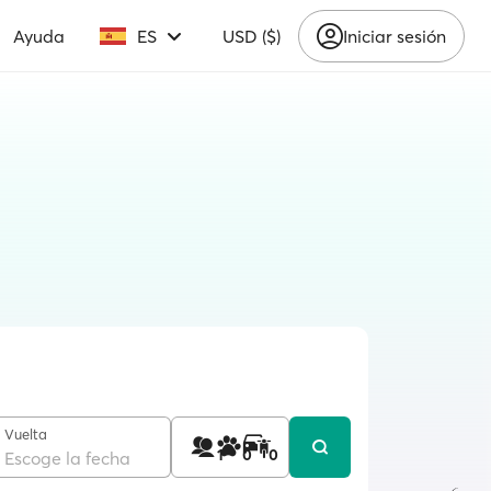
Ayuda
ES
USD ($)
Iniciar sesión
Vuelta
1
0
0
Escoge la fecha