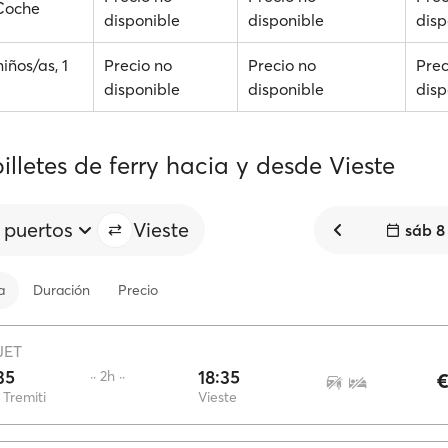
 Coche
disponible
disponible
disp
niños/as, 1
Precio no
Precio no
Prec
disponible
disponible
disp
illetes de ferry hacia y desde Vieste
 puertos
Vieste
sáb 8
a
Duración
Precio
JET
35
18:35
·· 2h ··
€
s Tremiti
Vieste