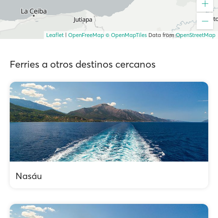
Leaflet
|
OpenFreeMap
© OpenMapTiles
Data from
OpenStreetMap
Ferries a otros destinos cercanos
Nasáu