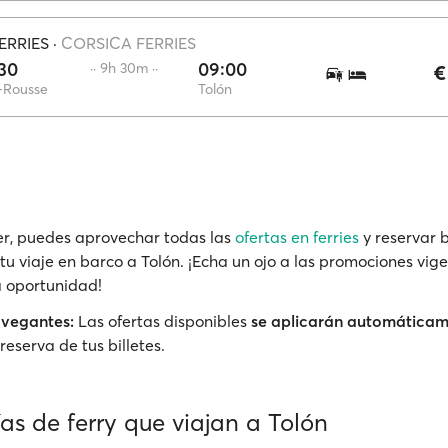
ERRIES
·
CORSICA FERRIES
30
09:00
·· 9h 30m ··
€
e-Rousse
Tolón
r, puedes aprovechar todas las
ofertas en ferries
y reservar b
tu viaje en barco a Tolón. ¡Echa un ojo a las promociones vige
a oportunidad!
avegantes:
Las ofertas disponibles
se aplicarán automática
reserva de tus billetes.
s de ferry que viajan a Tolón