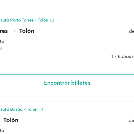
ruta Porto Torres - Tolón
rres
Tolón
d
to
d
1 ‐ 6 días
Encontrar billetes
 ruta Bastia - Tolón
Tolón
d
to