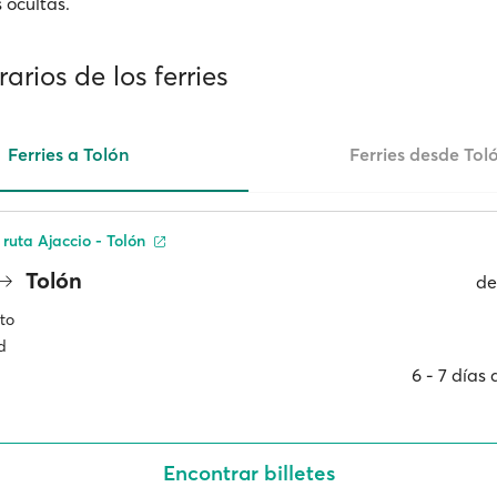
 ocultas.
rarios de los ferries
Ferries a Tolón
Ferries desde Tol
 ruta Ajaccio - Tolón
Tolón
d
to
d
6 ‐ 7 días
Encontrar billetes