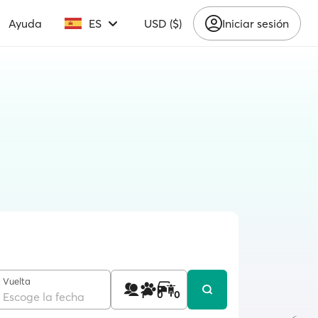
Ayuda
ES
USD ($)
Iniciar sesión
Vuelta
1
0
0
Escoge la fecha