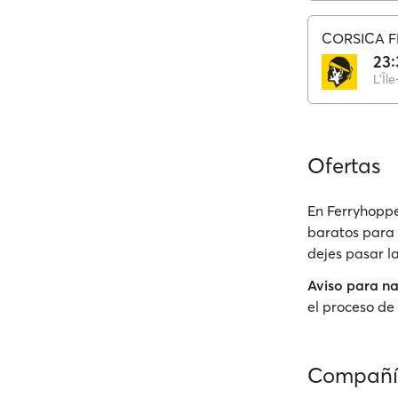
CORSICA F
23:
L'Îl
Ofertas
En Ferryhoppe
baratos para 
dejes pasar l
Aviso para n
el proceso de 
Compañía