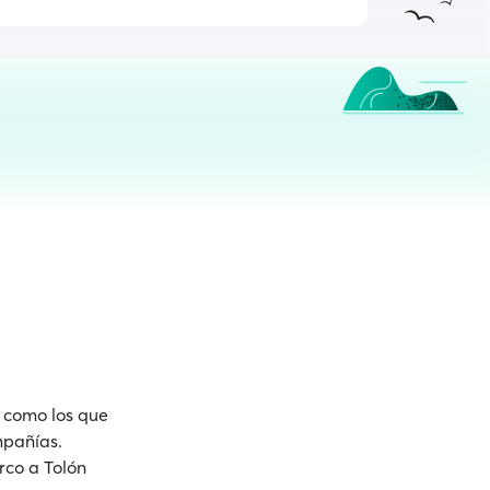
n como los que
mpañías.
rco a Tolón