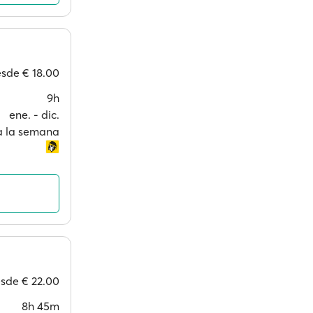
esde
€ 18.00
9h
ene. ‐ dic.
 a la semana
esde
€ 22.00
8h 45m