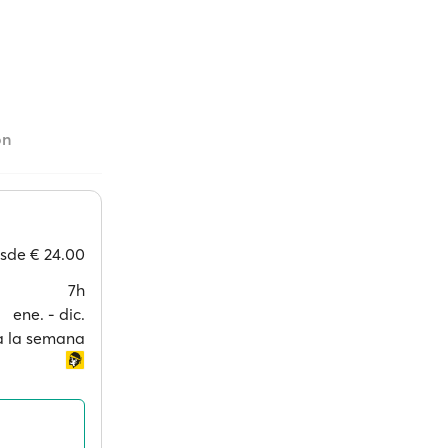
ón
esde
€ 24.00
7h
ene. ‐ dic.
 a la semana