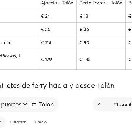
Ajaccio – Tolón
Porto Torres – Tolón
B
€ 24
€ 18
€
€ 50
€ 36
€
 Coche
€ 114
€ 90
€
niños/as, 1
€ 179
€ 145
€
illetes de ferry hacia y desde Tolón
 puertos
Tolón
sáb 8
a
Duración
Precio