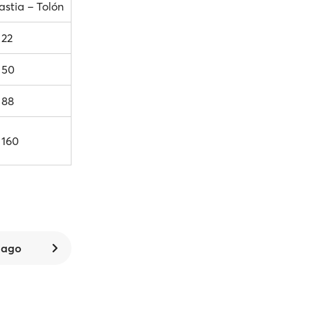
astia – Tolón
 22
 50
 88
 160
 ago