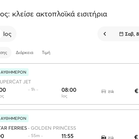
ος: κλείσε ακτοπλοϊκά εισιτήρια
Ίος
Σαβ, 
σης
Διάρκεια
Τιμή
Ι ΑΥΘΗΜΕΡΟΝ
UPERCAT JET
:00
08:00
·· 1h ··
€
ος
Ίος
Ι ΑΥΘΗΜΕΡΟΝ
AR FERRIES
·
GOLDEN PRINCESS
00
11:55
·· 55m ··
€