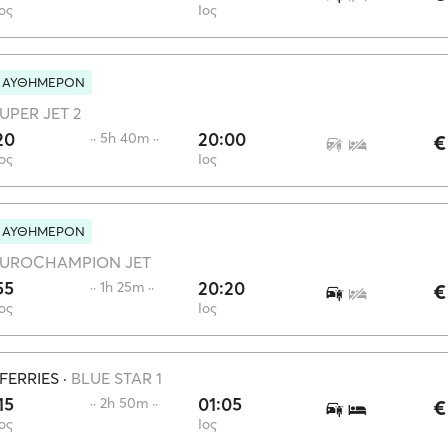
ος
Ίος
Ι ΑΥΘΗΜΕΡΟΝ
UPER JET 2
20
20:00
·· 5h 40m ··
€
ος
Ίος
Ι ΑΥΘΗΜΕΡΟΝ
EUROCHAMPION JET
55
20:20
·· 1h 25m ··
€
ος
Ίος
FERRIES
·
BLUE STAR 1
15
01:05
·· 2h 50m ··
€
ος
Ίος