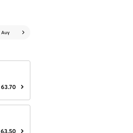
8 Αυγ
 63.70
 63.50