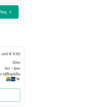
 Ίος
από
€ 9.50
50m
Ιαν ‐ Δεκ
την εβδομάδα