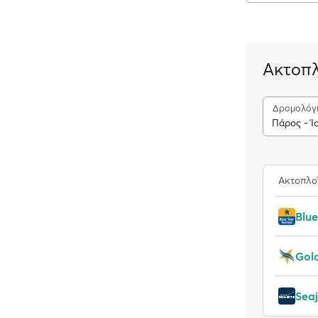
Ακτοπλ
Δρομολόγ
Πάρος - Ί
Ακτοπλο
Blue
Gold
Seaj