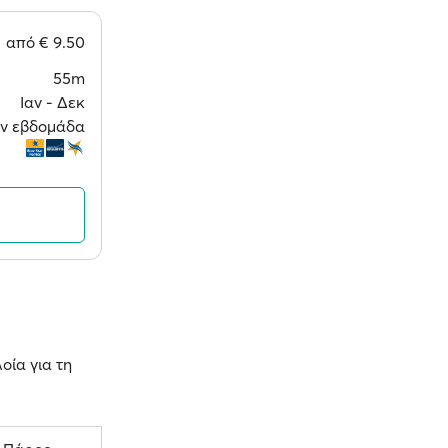
από
€ 9.50
55m
Ιαν ‐ Δεκ
την εβδομάδα
οία για τη