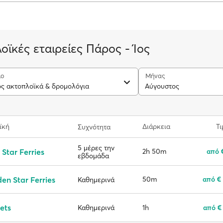
οϊκές εταιρείες Πάρος - Ίος
ιο
Μήνας
ος ακτοπλοϊκά & δρομολόγια
Αύγουστος
ϊκή
Διάρκεια
Τι
Συχνότητα
5 μέρες την
 Star Ferries
2h 50m
από 
εβδομάδα
en Star Ferries
50m
από €
Καθημερινά
ets
1h
από €
Καθημερινά