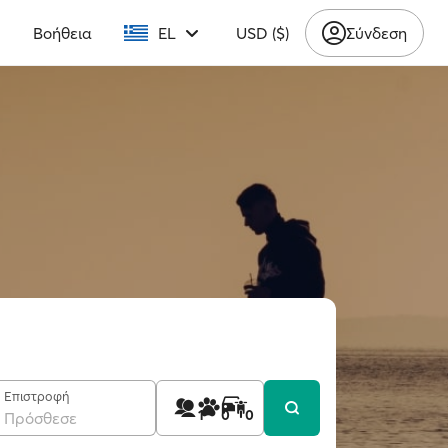
υ
Βοήθεια
EL
USD ($)
Σύνδεση
Επιστροφή
1
0
0
Πρόσθεσε