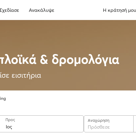
Σχεδίασε
Ανακάλυψε
Η κράτησή μο
πλοϊκά & δρομολόγια
ίσε εισιτήρια
ing
Προς
Αναχώρηση
Πρόσθεσε