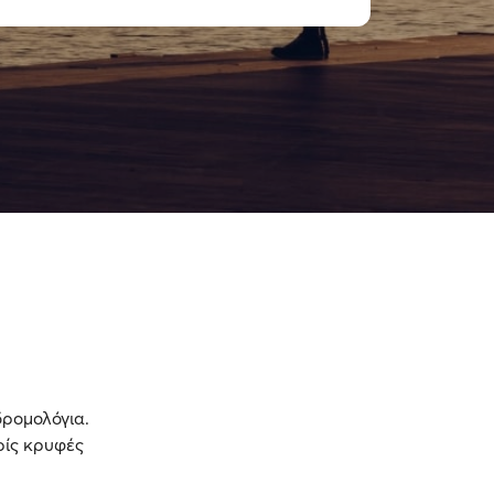
δρομολόγια.
ωρίς κρυφές