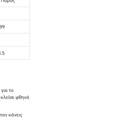
– Πάρος
5
.99
3.5
για το
 κλείσε φθηνά
ταν κάνεις