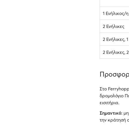
1 Ενήλικος/η
2 Ενήλικες
2 Ενήλικες, 
2 Ενήλικες, 
Προσφορ
Στο Ferryhopp
δρομολόγιο Πά
εισιτήρια.
Σημαντικό:
μη
την κράτησή σ