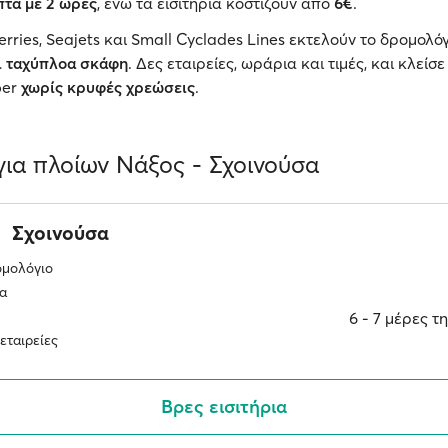
πτά με 2 ώρες
, ενώ τα εισιτήρια κοστίζουν από
6€
.
Ferries, Seajets και Small Cyclades Lines εκτελούν το δρομολόγ
ι ταχύπλοα σκάφη
. Δες εταιρείες, ωράρια και τιμές, και κλείσ
per
χωρίς κρυφές χρεώσεις
.
ια πλοίων Νάξος - Σχοινούσα
Σχοινούσα
ομολόγιο
α
6 ‐ 7 μέρες 
εταιρείες
Βρες εισιτήρια