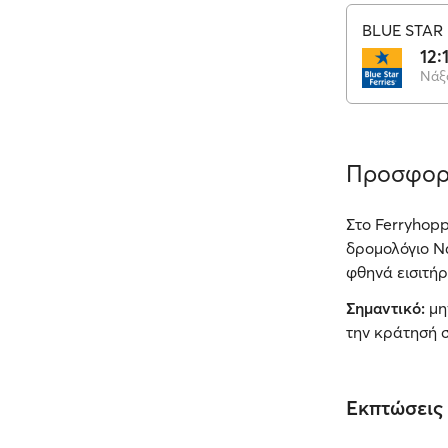
BLUE STAR 
12:
Νάξ
Προσφορ
Στο Ferryhopp
δρομολόγιο Νά
φθηνά εισιτήρ
Σημαντικό:
μη
την κράτησή σ
Εκπτώσεις