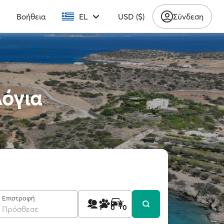
υ
Βοήθεια
EL
USD ($)
Σύνδεση
λόγια
Επιστροφή
1
0
0
Πρόσθεσε