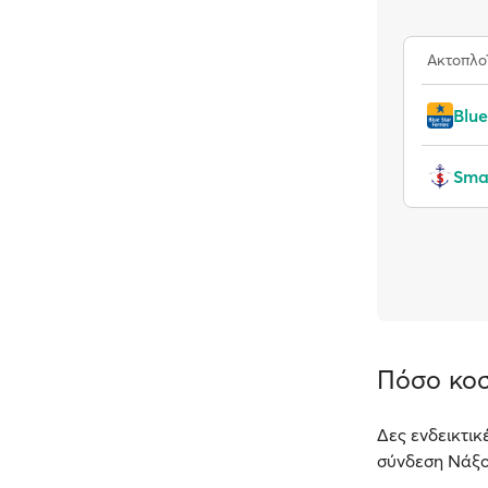
Ακτοπλο
Blue
Smal
Πόσο κοσ
Δες ενδεικτικ
σύνδεση Νάξο