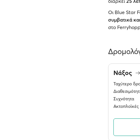
διαρκεί
25 λε
Οι Blue Star 
συμβατικά κα
στο Ferryhop
Δρομολόγ
Νάξος
Ταχύτερο δρ
Διαθεσιμότητ
Συχνότητα
Ακτοπλοϊκές 