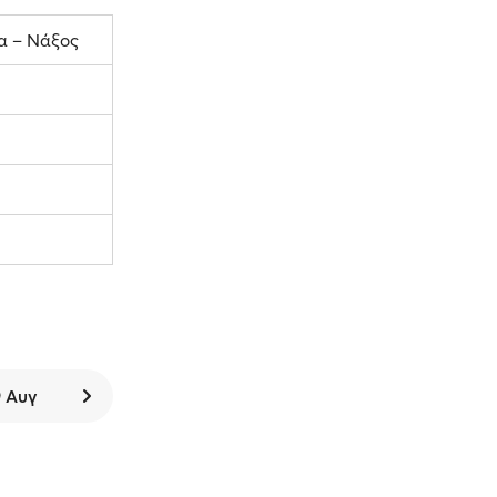
α – Νάξος
9 Αυγ