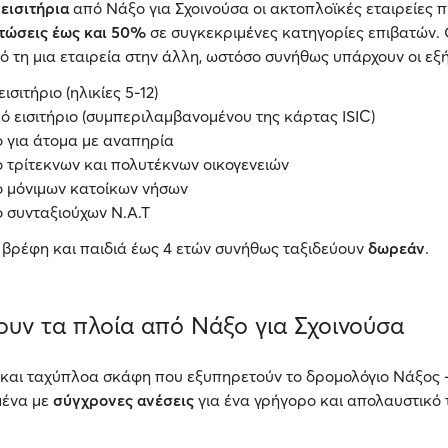
εισιτήρια
από Νάξο για Σχοινούσα οι ακτοπλοϊκές εταιρείες
τώσεις έως και 50%
σε συγκεκριμένες κατηγορίες επιβατών. 
 τη μια εταιρεία στην άλλη, ωστόσο συνήθως υπάρχουν οι εξή
ισιτήριο (ηλικίες 5-12)
ό εισιτήριο (συμπεριλαμβανομένου της κάρτας ISIC)
ο για άτομα με αναπηρία
ο τρίτεκνων και πολυτέκνων οικογενειών
ιο μόνιμων κατοίκων νήσων
ο συνταξιούχων Ν.Α.Τ
 βρέφη και παιδιά έως 4 ετών συνήθως ταξιδεύουν
δωρεάν
.
τουν τα πλοία από Νάξο για Σχοινούσα
 και ταχύπλοα σκάφη που εξυπηρετούν το δρομολόγιο Νάξος 
μένα με
σύγχρονες ανέσεις
για ένα γρήγορο και απολαυστικό τ