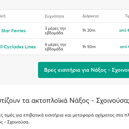
ϊκή
Διάρκεια
Τι
Συχνότητα
3 μέρες την
 Star Ferries
1h 20m
από 
εβδομάδα
6 μέρες την
l Cyclades Lines
1h 50m
από 
εβδομάδα
Βρες εισιτήρια για Νάξος - Σχοιν
τίζουν τα ακτοπλοϊκά Νάξος - Σχοινούσα
ές τιμές για επιβατικά εισιτήρια και μεταφορά οχήματος στα πλ
ς - Σχοινούσα.