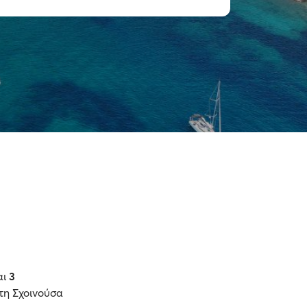
αι
3
τη Σχοινούσα