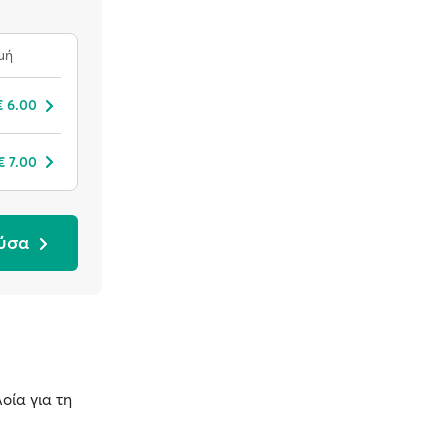
μή
€ 6.00
€ 7.00
ούσα
;
οία για τη