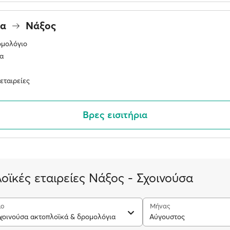
σα
Νάξος
ομολόγιο
α
εταιρείες
Βρες εισιτήρια
οϊκές εταιρείες Νάξος - Σχοινούσα
ιο
Μήνας
χοινούσα ακτοπλοϊκά & δρομολόγια
Αύγουστος