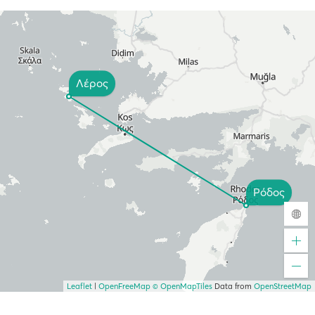
Λέρος
Ρόδος
Leaflet
|
OpenFreeMap
© OpenMapTiles
Data from
OpenStreetMap