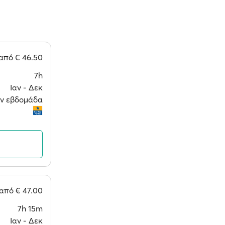
από
€ 46.50
7h
Ιαν ‐ Δεκ
την εβδομάδα
από
€ 47.00
7h 15m
Ιαν ‐ Δεκ