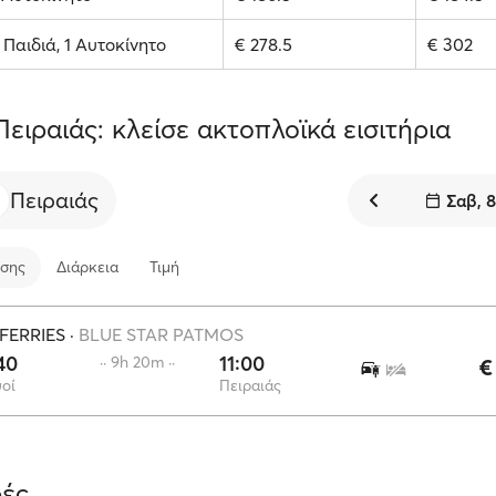
2 Παιδιά, 1 Αυτοκίνητο
€ 278.5
€ 302
Πειραιάς: κλείσε ακτοπλοϊκά εισιτήρια
Πειραιάς
Σαβ, 
σης
Διάρκεια
Τιμή
FERRIES
·
BLUE STAR PATMOS
40
11:00
·· 9h 20m ··
€
οί
Πειραιάς
ές