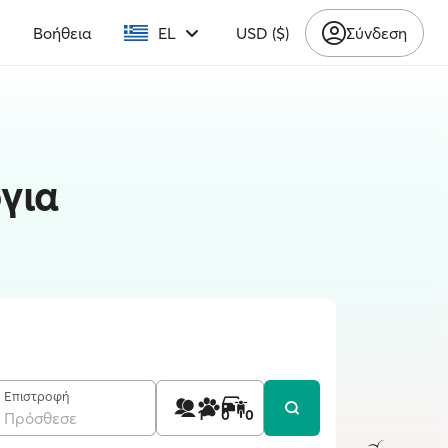
υ
Βοήθεια
EL
USD ($)
Σύνδεση
για
Επιστροφή
1
0
0
Πρόσθεσε