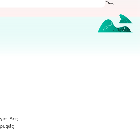
για. Δες
κρυφές