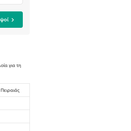
ιψοί
οία για τη
 Πειραιάς