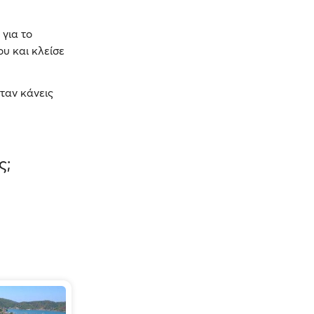
για το
υ και κλείσε
ταν κάνεις
ς;