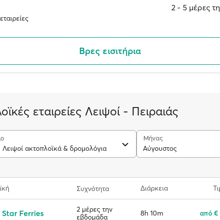
2 ‐ 5 μέρες 
εταιρείες
Βρες εισιτήρια
οϊκές εταιρείες Λειψοί - Πειραιάς
ιο
Μήνας
- Λειψοί ακτοπλοϊκά & δρομολόγια
Αύγουστος
ϊκή
Διάρκεια
Τι
Συχνότητα
2 μέρες την
 Star Ferries
8h 10m
από €
εβδομάδα