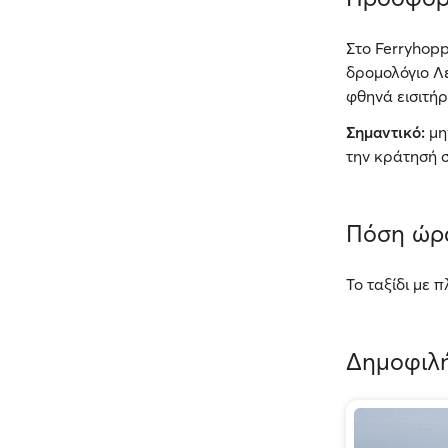
Στο Ferryhopp
δρομολόγιο Λε
φθηνά εισιτήρ
Σημαντικό:
μη
την κράτησή σ
Πόση ώρα
Το ταξίδι με 
Δημοφιλή