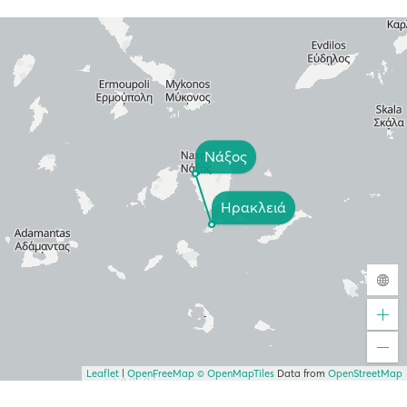
Νάξος
Ηρακλειά
Leaflet
|
OpenFreeMap
© OpenMapTiles
Data from
OpenStreetMap