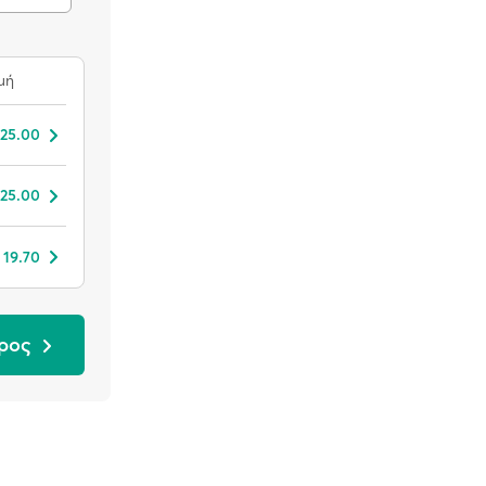
μή
 25.00
 25.00
 19.70
δρος