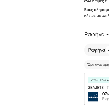
ενώ ο τιμές τ
Βρες πληροφορί
κλείσε ακτοπλ
Ραφήνα -
Ραφήνα
Ώρα αναχώρη
-25% ΠΡΟΣ
SEAJETS
·
T
07:
Ραφ