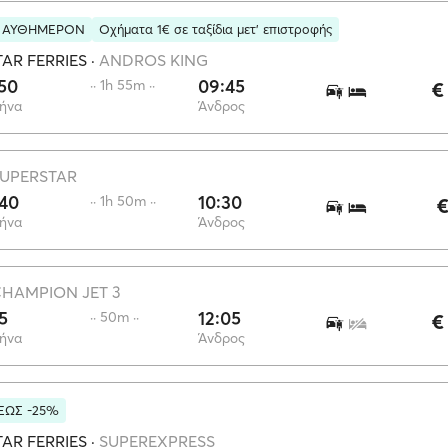
Ι ΑΥΘΗΜΕΡΟΝ
Οχήματα 1€ σε ταξίδια μετ' επιστροφής
AR FERRIES
·
ANDROS KING
50
09:45
·· 1h 55m ··
€
ήνα
Άνδρος
UPERSTAR
:40
10:30
·· 1h 50m ··
€
ήνα
Άνδρος
HAMPION JET 3
15
12:05
·· 50m ··
€
ήνα
Άνδρος
ΕΩΣ -25%
AR FERRIES
·
SUPEREXPRESS