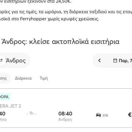
ων εισιτηρίων ξεκινούν στα 24,50€.
ες για τις τιμές, τα ωράρια, τη διάρκεια ταξιδιού και τις εται
οϊκά στο Ferryhopper χωρίς κρυφές χρεώσεις.
 Άνδρος: κλείσε ακτοπλοϊκά εισιτήρια
Άνδρος
Παρ, 
σης
Διάρκεια
Τιμή
ΦΟΡΑ
ERA JET 2
40
08:40
·· 1h ··
€
ήνα
Άνδρος