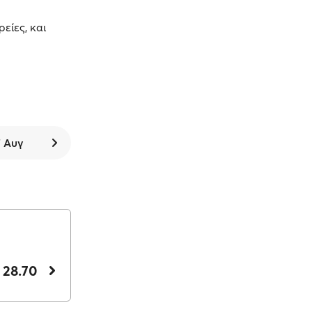
ρείες, και
7 Αυγ
 28.70