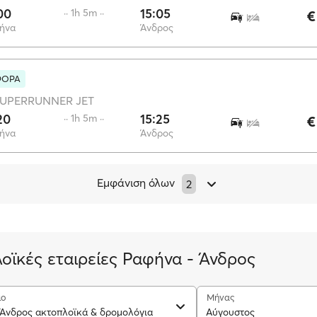
00
15:05
·· 1h 5m ··
€
ήνα
Άνδρος
ΦΟΡΑ
UPERRUNNER JET
20
15:25
·· 1h 5m ··
€
ήνα
Άνδρος
Εμφάνιση όλων
2
οϊκές εταιρείες Ραφήνα - Άνδρος
ιο
Μήνας
Άνδρος ακτοπλοϊκά & δρομολόγια
Αύγουστος