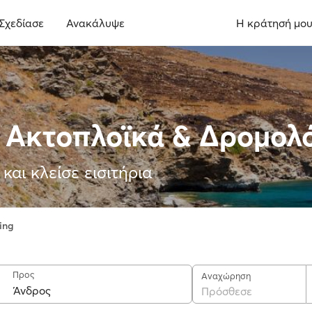
Σχεδίασε
Ανακάλυψε
Η κράτησή μο
 Ακτοπλοϊκά & Δρομολ
και κλείσε εισιτήρια
ing
Προς
Αναχώρηση
Πρόσθεσε