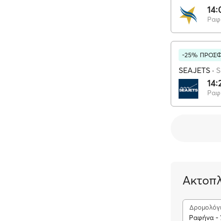
14:
Ραφ
-25% ΠΡΟΣ
SEAJETS
·
S
14:
Ραφ
Ακτοπλ
Δρομολόγ
Ραφήνα - 