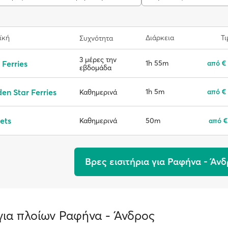
ϊκή
Διάρκεια
Τι
Συχνότητα
3 μέρες την
 Ferries
1h 55m
από €
εβδομάδα
en Star Ferries
1h 5m
από €
Καθημερινά
ets
50m
από €
Καθημερινά
Βρες εισιτήρια για Ραφήνα - Άν
ια πλοίων Ραφήνα - Άνδρος