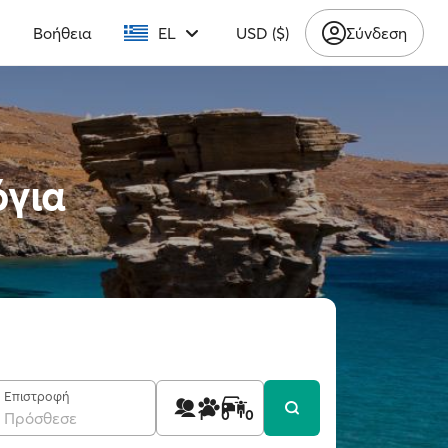
υ
Βοήθεια
EL
USD ($)
Σύνδεση
όγια
Επιστροφή
1
0
0
Πρόσθεσε