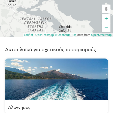
Leaflet
|
OpenFreeMap
© OpenMapTiles
Data from
OpenStreetMap
Ακτοπλοϊκά για σχετικούς προορισμούς
Αλόννησος