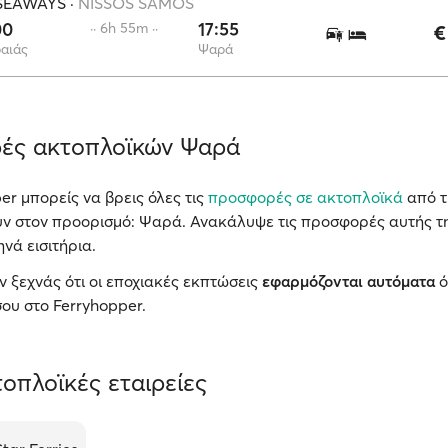
SEAWAYS
·
NISSOS SAMOS
00
17:55
·· 6h 55m ··
€
αιάς
Ψαρά
ές ακτοπλοϊκών Ψαρά
er μπορείς να βρεις όλες τις
προσφορές σε ακτοπλοϊκά
από τι
υν στον προορισμό: Ψαρά. Ανακάλυψε τις προσφορές αυτής τ
ηνά εισιτήρια.
ν ξεχνάς ότι οι εποχιακές εκπτώσεις
εφαρμόζονται αυτόματα
ό
ου στο Ferryhopper.
οπλοϊκές εταιρείες