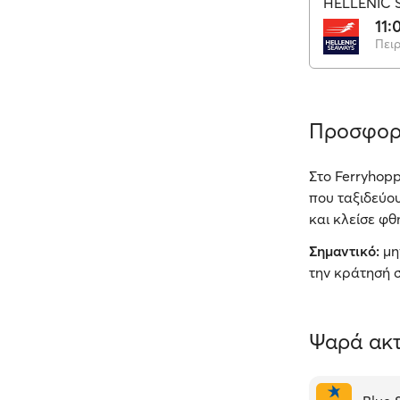
HELLENIC 
11:
Πειρ
Προσφορ
Στο Ferryhopp
που ταξιδεύο
και κλείσε φθ
Σημαντικό:
μη
την κράτησή σ
Ψαρά ακτ