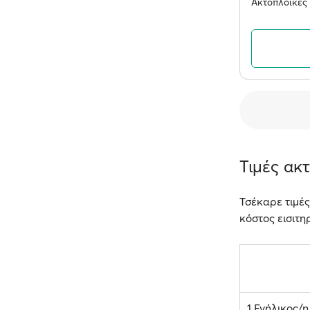
Ακτοπλοϊκές 
Τιμές ακ
Τσέκαρε τιμές
κόστος εισιτηρ
1 Ενήλικος/η