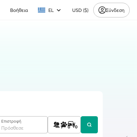
υ
Βοήθεια
EL
USD ($)
Σύνδεση
Επιστροφή
1
0
0
Πρόσθεσε