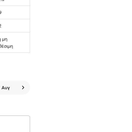
9
2
ή μη
θέσιμη
7 Αυγ