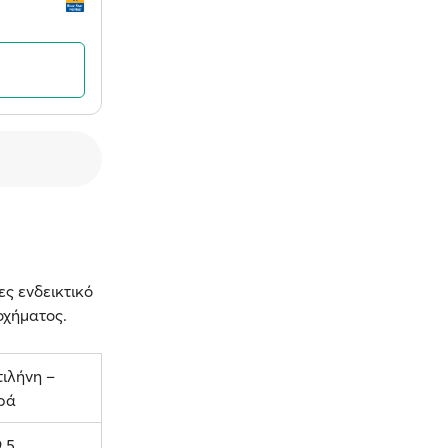
ες ενδεικτικό
 οχήματος.
ιλήνη –
ρά
9.5