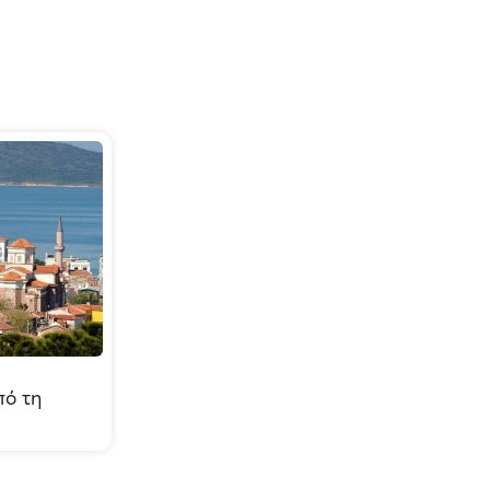
πό τη