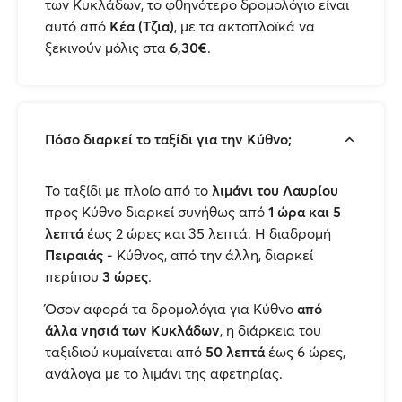
των Κυκλάδων, το φθηνότερο δρομολόγιο είναι
αυτό από
Κέα (Τζια)
, με τα ακτοπλοϊκά να
ξεκινούν μόλις στα
6,30€
.
Πόσο διαρκεί το ταξίδι για την Κύθνο;
Το ταξίδι με πλοίο από το
λιμάνι του Λαυρίου
προς Κύθνο διαρκεί συνήθως από
1 ώρα και 5
λεπτά
έως 2 ώρες και 35 λεπτά. Η διαδρομή
Πειραιάς
- Κύθνος, από την άλλη, διαρκεί
περίπου
3 ώρες
.
Όσον αφορά τα δρομολόγια για Κύθνο
από
άλλα νησιά των Κυκλάδων
, η διάρκεια του
ταξιδιού κυμαίνεται από
50 λεπτά
έως 6 ώρες,
ανάλογα με το λιμάνι της αφετηρίας.