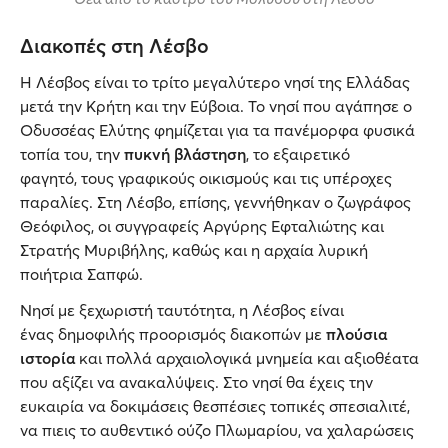
Διακοπές στη Λέσβο
Η Λέσβος είναι το τρίτο μεγαλύτερο νησί της Ελλάδας
μετά την Κρήτη και την Εύβοια. Το νησί που αγάπησε ο
Οδυσσέας Ελύτης φημίζεται για τα πανέμορφα φυσικά
τοπία του, την
πυκνή βλάστηση
, το εξαιρετικό
φαγητό, τους γραφικούς οικισμούς και τις υπέροχες
παραλίες. Στη Λέσβο, επίσης, γεννήθηκαν ο ζωγράφος
Θεόφιλος, οι συγγραφείς Αργύρης Εφταλιώτης και
Στρατής Μυριβήλης, καθώς και η αρχαία λυρική
ποιήτρια Σαπφώ.
Νησί με ξεχωριστή ταυτότητα, η Λέσβος είναι
ένας δημοφιλής προορισμός διακοπών με
πλούσια
ιστορία
και πολλά αρχαιολογικά μνημεία και αξιοθέατα
που αξίζει να ανακαλύψεις. Στο νησί θα έχεις την
ευκαιρία να δοκιμάσεις θεσπέσιες τοπικές σπεσιαλιτέ,
να πιεις το αυθεντικό
ούζο Πλωμαρίου, να χαλαρώσεις