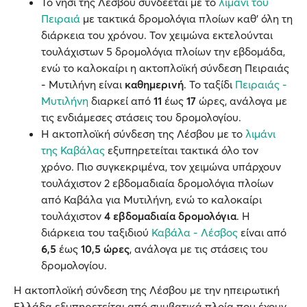
Το νησί της Λέσβου συνδέεται με το
λιμάνι του
Πειραιά
με τακτικά δρομολόγια πλοίων καθ' όλη τη
διάρκεια του χρόνου.
Τον χειμώνα εκτελούνται
τουλάχιστων 5 δρομολόγια πλοίων την εβδομάδα,
ενώ το καλοκαίρι η ακτοπλοϊκή σύνδεση Πειραιάς
- Μυτιλήνη είναι
καθημερινή
. Το ταξίδι
Πειραιάς -
Μυτιλήνη
διαρκεί από
11
έως
17
ώρες, ανάλογα με
τις ενδιάμεσες στάσεις του δρομολογίου.
Η ακτοπλοϊκή σύνδεση της Λέσβου με το
λιμάνι
της Καβάλας
εξυπηρετείται τακτικά όλο τον
χρόνο. Πιο συγκεκριμένα, τον χειμώνα υπάρχουν
τουλάχιστον 2 εβδομαδιαία δρομολόγια πλοίων
από Καβάλα για Μυτιλήνη, ενώ το καλοκαίρι
τουλάχιστον
4 εβδομαδιαία δρομολόγια
. Η
διάρκεια του ταξιδιού
Καβάλα - Λέσβος
είναι από
6,5
έως
10,5 ώρες
, ανάλογα με τις στάσεις του
δρομολογίου.
Η ακτοπλοϊκή σύνδεση της Λέσβου με την ηπειρωτική
Ελλάδα εξυπηρετείται από συμβατικά πλοία που έχουν