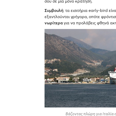
σου σε μία μόνο κράτηση.
Συμβουλή
: τα εισιτήρια early-bird είν
εξαντλούνται γρήγορα, οπότε φρόντι
νωρίτερα
για να προλάβεις φθηνά ακτ
Βάζοντας πλώρη για Ιταλία 