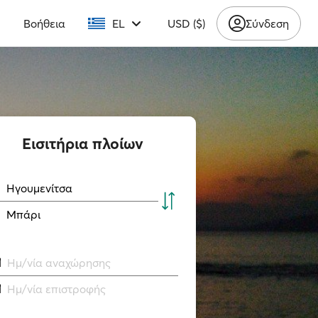
υ
Βοήθεια
EL
USD ($)
Σύνδεση
Εισιτήρια πλοίων
Ηγουμενίτσα
Μπάρι
Ημ/νία αναχώρησης
Ημ/νία επιστροφής