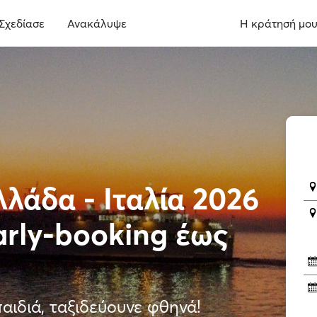
Σχεδίασε
Ανακάλυψε
Η κράτησή μο
λάδα - Ιταλία 2026
arly-booking έως
παιδιά, ταξιδεύουνε φθηνά!