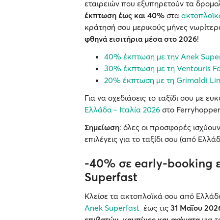
εταιρειών που εξυπηρετούν τα δρομολό
έκπτωση έως και 40%
στα
ακτοπλοϊκ
κράτησή σου μερικούς μήνες νωρίτερ
φθηνά εισιτήρια μέσα στο 2026
!
40% έκπτωση με την Anek Super
30% έκπτωση με τη Ventouris Fe
20% έκπτωση με τη Grimaldi Li
Για να σχεδιάσεις το ταξίδι σου με ευ
Ελλάδα - Ιταλία 2026
στο Ferryhopper
Σημείωση
: όλες οι προσφορές ισχύο
επιλέγεις για το ταξίδι σου (από Ελλά
-40% σε early-booking ε
Superfast
Κλείσε τα ακτοπλοϊκά σου από Ελλάδα 
Anek Superfast
έως τις
31 Μαΐου 20
επιβατών, καμπίνες και οχήματα
για τ