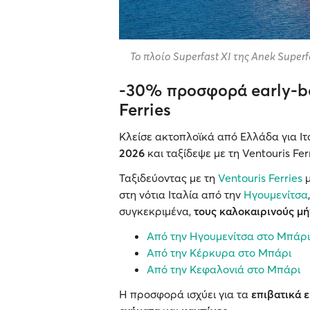
Το πλοίο Superfast XI της Anek Super
-30% προσφορά early-bo
Ferries
Κλείσε ακτοπλοϊκά από Ελλάδα για Ιτ
2026
και ταξίδεψε με τη Ventouris Fe
Ταξιδεύοντας με τη
Ventouris Ferries
μ
στη νότια Ιταλία από την
Ηγουμενίτσα
συγκεκριμένα,
τους καλοκαιρινούς μή
Από την Ηγουμενίτσα στο Μπάρι
Από την Κέρκυρα στο Μπάρι
Από την Κεφαλονιά στο Μπάρι
Η προσφορά ισχύει για τα
επιβατικά 