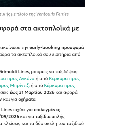
ικής με πλοίο της Ventouris Ferries
φορά στα ακτοπλοϊκά με
ακοίνωσε την
early-booking προσφορά
ς τώρα τα ακτοπλοϊκά σου εισιτήρια από
rimaldi Lines, μπορείς να ταξιδέψεις
τσα προς Ανκόνα
ή από
Κέρκυρα προς
ρος Μπρίντιζι
ή από
Κέρκυρα προς
ήσεις
έως 31 Μαρτίου 2026
και αφορά
ν
και για
οχήματα
.
 Lines ισχύει για
επιλεγμένες
/09/2026
και για
ταξίδια απλής
να κλείσεις και τα δύο σκέλη του ταξιδιού