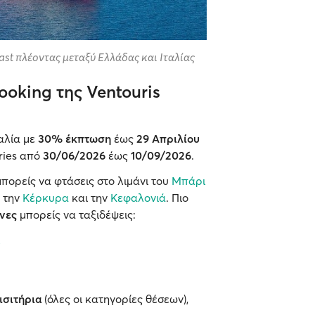
fast πλέοντας μεταξύ Ελλάδας και Ιταλίας
oking της Ventouris
αλία με
30% έκπτωση
έως
29 Απριλίου
rries από
30/06/2026
έως
10/09/2026
.
πορείς να φτάσεις στο λιμάνι του
Μπάρι
, την
Κέρκυρα
και την
Κεφαλονιά
. Πιο
νες
μπορείς να ταξιδέψεις:
εισιτήρια
(όλες οι κατηγορίες θέσεων),