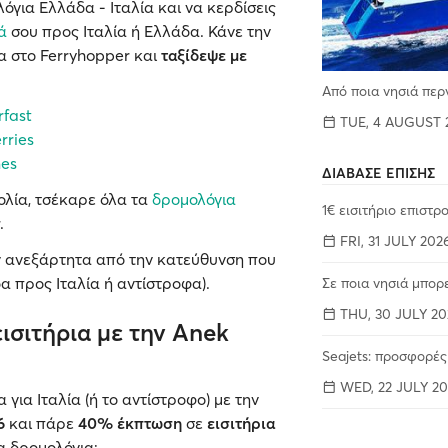
για Ελλάδα - Ιταλία και να κερδίσεις
ά
σου προς Ιταλία ή Ελλάδα. Κάνε την
α στο Ferryhopper και
ταξίδεψε με
Από ποια νησιά περ
fast
TUE, 4 AUGUST 
rries
nes
ΔΙΑΒΑΣΕ ΕΠΙΣΗΣ
κολία, τσέκαρε όλα τα
δρομολόγια
1€ εισιτήριο επιστ
.
FRI, 31 JULY 202
υν ανεξάρτητα από την κατεύθυνση που
δα προς Ιταλία ή αντίστροφα).
Σε ποια νησιά μπορ
THU, 30 JULY 20
ισιτήρια με την Anek
Seajets: προσφορές
WED, 22 JULY 20
για Ιταλία (ή το αντίστροφο) με την
26
και πάρε
40% έκπτωση
σε
εισιτήρια
α δρομολόγια: