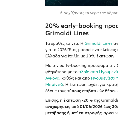
Διασχίζοντας τα νερά της Αδριατ
20% early-booking προσ
Grimaldi Lines
Τα έμαθες τα νέα; Η
Grimaldi Lines
αν
για το 2026! Έτσι, μπορείς να κλείσει
Ελλάδα για Ιταλία με
20% έκπτωση
.
Με την early-booking προσφορά της G
φθηνότερα με το
πλοίο από Ηγουμενί
Ανκόνα
, καθώς και από
Ηγουμενίτσα π
Μπρίντιζι
. Η έκπτωση ισχύει για κρατ
όλους τους
τύπους επιβατικών θέσεω
Επίσης, η
έκπτωση -20%
της Grimaldi
αναχωρήσεις από
01/06/2026 έως 30
μετάβασης ή μετ' επιστροφής
, αρκεί 