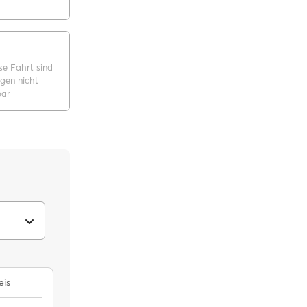
se Fahrt sind
gen nicht
bar
eis