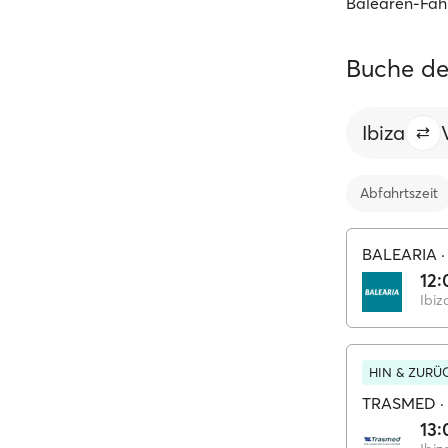
Balearen-Fähr
Buche de
Ibiza
Abfahrtszeit
BALEARIA
12:
Ibiz
HIN & ZURÜC
TRASMED
·
13: