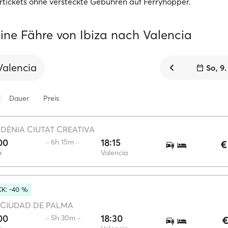
tickets ohne versteckte Gebühren auf Ferryhopper.
ine Fähre von Ibiza nach Valencia
Valencia
So, 9
Dauer
Preis
·
DÉNIA CIUTAT CREATIVA
00
18:15
·· 6h 15m ··
€
a
Valencia
K: -40 %
CIUDAD DE PALMA
00
18:30
·· 5h 30m ··
€