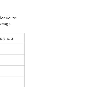
 der Route
rzeuge.
Valencia