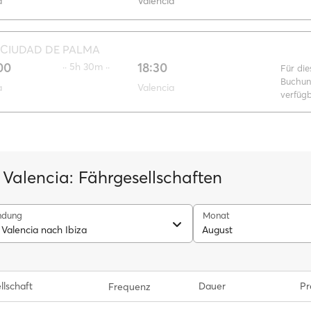
a
Valencia
CIUDAD DE PALMA
00
18:30
·· 5h 30m ··
Für die
Buchun
a
Valencia
verfüg
 Valencia: Fährgesellschaften
ndung
Monat
 Valencia nach Ibiza
August
llschaft
Dauer
Pr
Frequenz