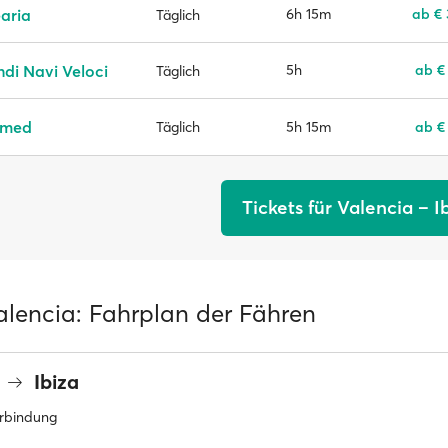
aria
6h 15m
ab €
Täglich
di Navi Veloci
5h
ab €
Täglich
smed
5h 15m
ab €
Täglich
Tickets für Valencia – I
alencia: Fahrplan der Fähren
a
Ibiza
erbindung