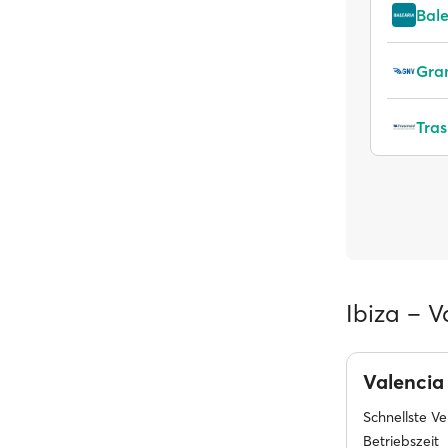
Bale
Gran
Tra
Ibiza – V
Valenci
Schnellste V
Betriebszeit