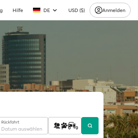
ng
Hilfe
DE
USD ($)
Anmelden
Rückfahrt
1
0
0
Datum auswählen