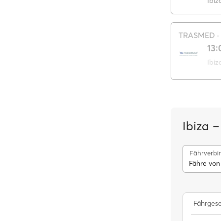
Ibiz
TRASMED
·
13:
Ibiz
Ibiza –
Fährverbi
Fähre von
Fährgese