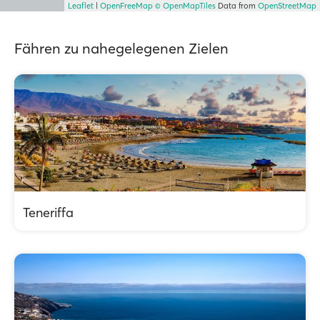
Leaflet
|
OpenFreeMap
© OpenMapTiles
Data from
OpenStreetMap
Fähren zu nahegelegenen Zielen
Teneriffa