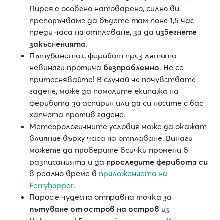
Пирея е особено натоварено, силно ви
препоръчваме да бъдете там поне 1,5 час
преди часа на отплаване, за да
избегнете
закъсненията
.
Пътуването с ферибот през лятото
невинаги протича
безпроблемно
. Не се
притеснявайте! В случай че почувствате
гадене, може да помолите екипажа на
ферибота за аспирин или да си носите с вас
хапчета против гадене.
Метеорологичните условия може да окажат
влияние върху часа на отплаване. Винаги
можете да проверите всички промени в
разписанията и да
проследите ферибота си
в реално време в
приложението на
Ferryhopper
.
Парос е чудесна отправна точка за
пътуване от остров на остров
из