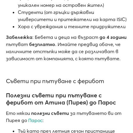
уникален номер на островен жител)
Студенти (от гръцки държавни
университети и притежатели на карта ISIC)
Хора с увреждания и техните придружители
Забележка
: Бебета и деца на възраст
до 4 години
пътуват
безплатно
. Имайте предвид обаче, че
наличните отстъпки може да се различават в
зависимост от компанията, с която пътувате.
Съвети при пътуване с ферибот
Полезни съвети при пътуване с
ферибот от Атина (Пирея) до Парос
Ето някои
полезни съвети
за пътуването ви от
Пирея до
Парос
:
Тъй като през летния сезон пристанище