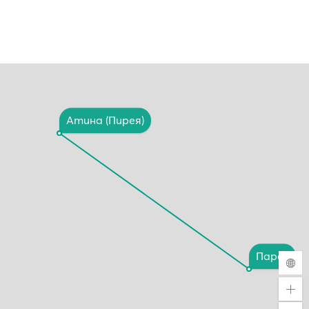
Атина (Пирея)
Парос