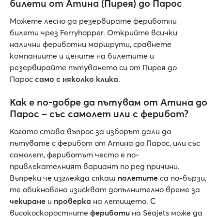
билети от Атина (Пирея) до Парос
Можете лесно да резервирате фериботни
билети чрез Ferryhopper. Открийте всички
налични фериботни маршрути, сравнете
компаниите и цените на билетите и
резервирайте пътуването си от Пирея до
Парос
само с няколко клика
.
Как е по-добре да пътувам от Атина до
Парос – със самолет или с ферибот?
Когато става въпрос за изборът дали да
пътувате с ферибот от Атина до Парос, или със
самолет, фериботът често е по-
привлекателният вариант по ред причини.
Въпреки че изглежда сякаш
полетите
са по-бързи,
те обикновено изискват допълнително време за
чекиране
и
проверка
на летището. С
високоскоростните
фериботи
на Seajets може да