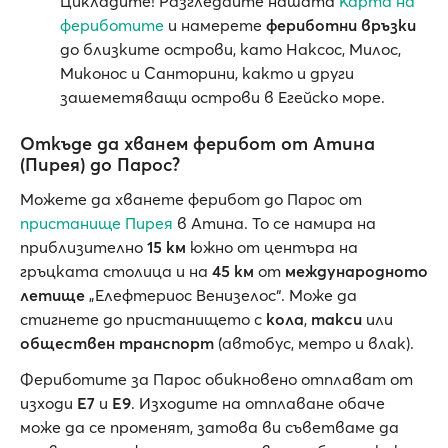
Цикладите! Разгледайте нашата
Карта на
фериботите
и намерете
фериботни връзки
до близките острови, като Наксос, Милос,
Миконос и Санторини, както и други
зашеметяващи острови в Егейско море.
Откъде да хванем ферибот от Атина
(Пирея) до Парос?
Можете да хванете ферибот до Парос от
пристанище Пирея
в Атина. То се намира на
приблизително
15 км
южно от центъра на
гръцката столица и на
45 км
от
международното
летище
„Елефтериос Венизелос“. Може да
стигнете до пристанището с
кола
,
такси
или
обществен транспорт
(автобус, метро и влак).
Фериботите за Парос обикновено отплават от
изходи
E7
и
E9
. Изходите на отплаване обаче
може да се променят, затова ви съветваме да