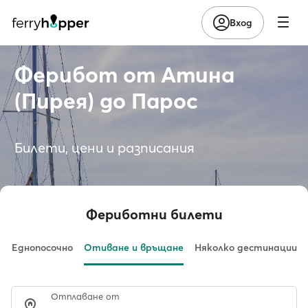
Вход
Ферибот от Атина
(Пирея) до Парос
Билети, цени и разписания
Фериботни билети
Еднопосочно
Отиване и връщане
Няколко дестинации
Отплаване от