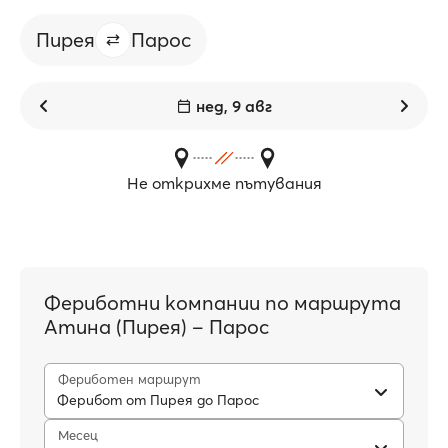
Пирея
Парос
нед, 9 авг
Не открихме пътувания
Фериботни компании по маршрута
Атина (Пирея) – Парос
Фериботен маршрут
Ферибот от Пирея до Парос
Месец