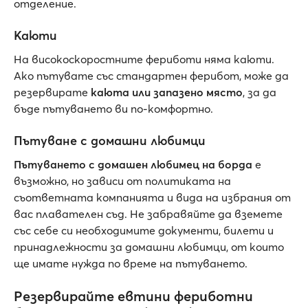
отделение.
Каюти
На високоскоростните фериботи няма каюти.
Ако пътувате със стандартен ферибот, може да
резервирате
каюта или запазено място
, за да
бъде пътуването ви по-комфортно.
Пътуване с домашни любимци
Пътуването с домашен любимец на борда
е
възможно, но зависи от политиката на
съответната компанията и вида на избрания от
вас плавателен съд. Не забравяйте да вземете
със себе си необходимите документи, билети и
принадлежности за домашни любимци, от които
ще имате нужда по време на пътуването.
Резервирайте евтини фериботни