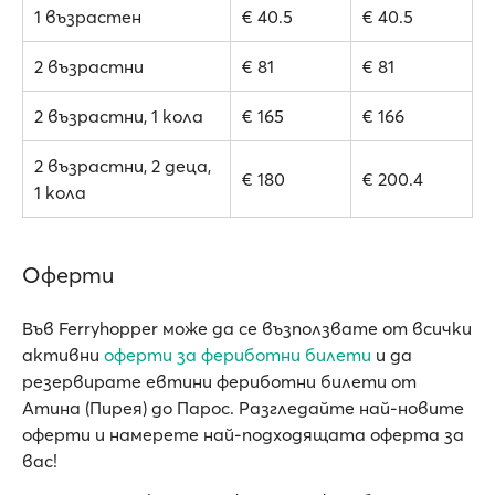
1 възрастен
€ 40.5
€ 40.5
2 възрастни
€ 81
€ 81
2 възрастни, 1 кола
€ 165
€ 166
2 възрастни, 2 деца,
€ 180
€ 200.4
1 кола
Оферти
Във Ferryhopper може да се възползвате от всички
активни
oферти за фериботни билети
и да
резервирате евтини фериботни билети от
Атина (Пирея) до Парос. Разгледайте най-новите
оферти и намерете най-подходящата оферта за
вас!