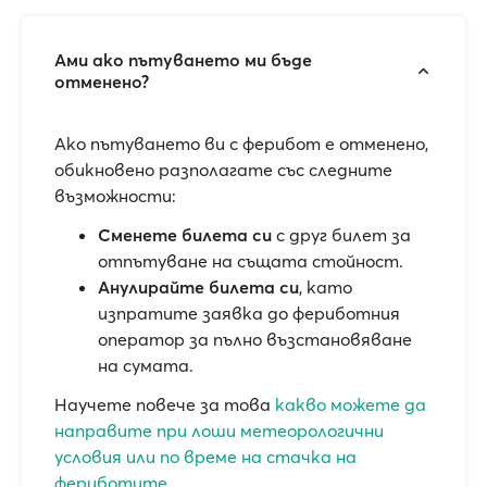
Ами ако пътуването ми бъде
отменено?
Ако пътуването ви с ферибот е отменено,
обикновено разполагате със следните
възможности:
Сменете билета си
с друг билет за
отпътуване на същата стойност.
Анулирайте билета си
, като
изпратите заявка до фериботния
оператор за пълно възстановяване
на сумата.
Научете повече за това
какво можете да
направите при лоши метеорологични
условия или по време на стачка на
фериботите.