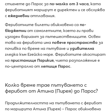
стигнете до Парос за
по-малко от 3 часа
, като
фериботният маршрут е директен и се обслужва
с
ежедневни
отплавания.
Фериботните билети обикновено са
по-
бюджетни
от самолетните, което ги прави
изгоден вариант за пътешествениците. Освен
това на ферибота има
повече пространство
за
почивка по време на пътуване и
удивителна
гледка към Егейско море. Фериботите акостират
на
пристанище Парикия
, чието разположение е
по-централно от
летище Парос
.
Колко време трае пътуването с
ферибот от Атина (Пирея) до Парос?
Продължителността на пътуването с ферибот
по маршрута Атина (Пирея) – Парос обикновено