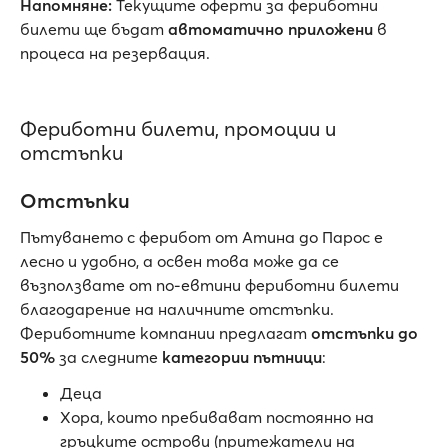
Напомняне:
Текущите оферти за фериботни
билети ще бъдат
автоматично приложени
в
процеса на резервация.
Фериботни билети, промоции и
отстъпки
Отстъпки
Пътуването с ферибот от Атина до Парос е
лесно и удобно, а освен това може да се
възползвате от по-евтини фериботни билети
благодарение на наличните отстъпки.
Фериботните компании предлагат
отстъпки до
50%
за следните
категории пътници
:
Деца
Хора, които пребивават постоянно на
гръцките острови (притежатели на