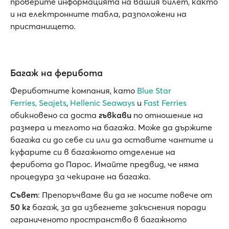
проверите информацията на вашия билет, както
и на електронните табла, разположени на
пристанището.
Багаж на ферибота
Фериботните компания, като
Blue Star
Ferries
,
Seajets
,
Hellenic Seaways
и
Fast Ferries
обикновено са доста
гъвкави
по отношение на
размера и теглото на багажа. Може да държите
багажа си до себе си или да оставите чантите и
куфарите си в багажното отделение на
ферибота до Парос. Имайте предвид, че няма
процедура за чекиране на багажа.
Съвет
: Препоръчваме ви да не носите повече от
50 кг
багаж, за да избегнете закъснения поради
ограниченото пространство в багажното