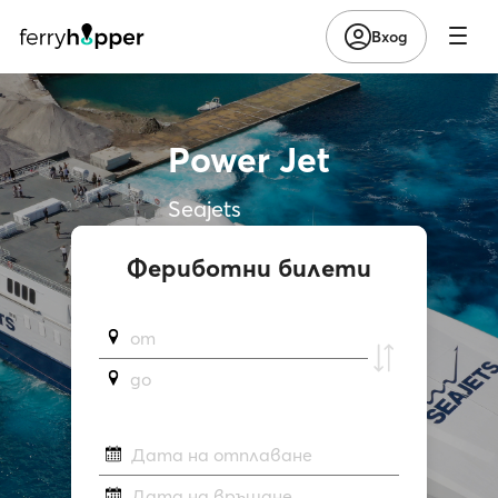
Вход
Power Jet
Seajets
Фериботни билети
от
до
Дата на отплаване
Дата на връщане