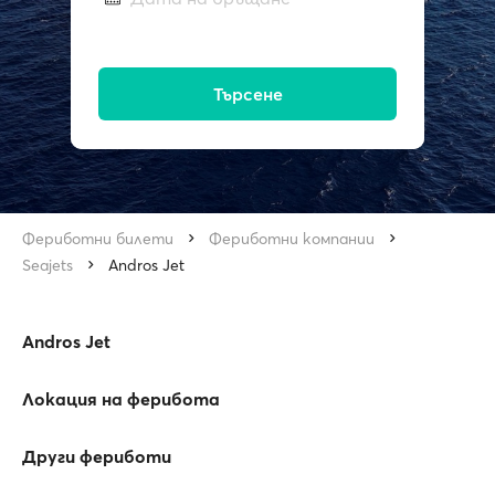
Търсене
Фериботни билети
Фериботни компании
Seajets
Andros Jet
Andros Jet
Локация на ферибота
Други фериботи