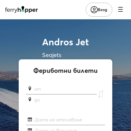
Вход
Andros Jet
Seajets
Фериботни билети
от
до
Дата на отплаване
Дата на връщане