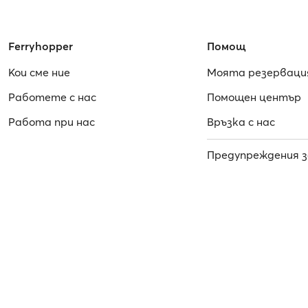
Ferryhopper
Помощ
Кои сме ние
Моята резерваци
Работете с нас
Помощен център
Работa при нас
Връзка с нас
Предупреждения з