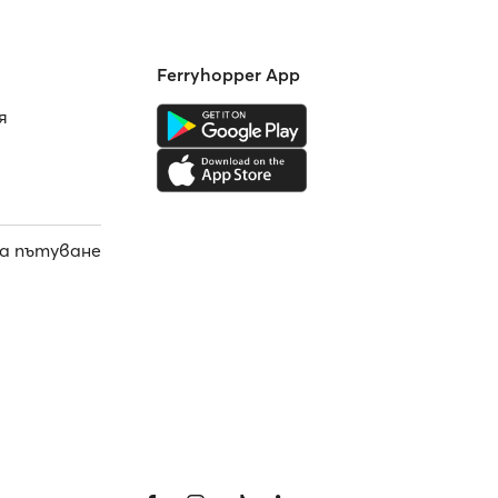
Ferryhopper App
я
а пътуване