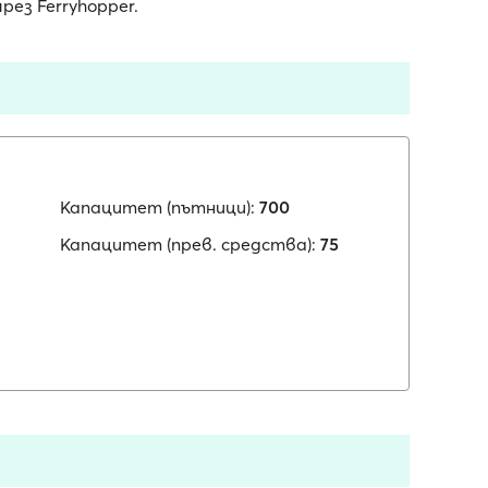
ез Ferryhopper.
Капацитет (пътници):
700
Капацитет (прев. средства):
75