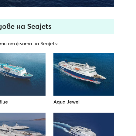
ове на Seajets
ти от флота на Seajets:
Blue
Aqua Jewel