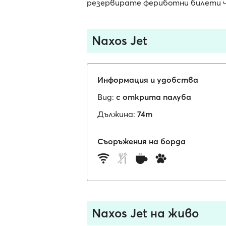
резервирате фериботни билети чр
Naxos Jet
Информация и удобства
Вид:
с открита палуба
Дължина:
74m
Съоръжения на борда
Naxos Jet на живо