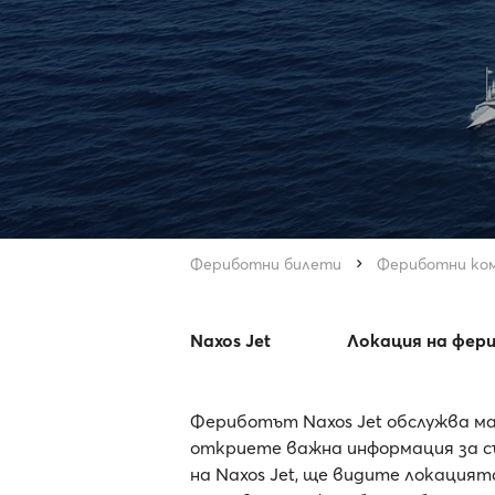
Фериботни билети
Фериботни ко
Naxos Jet
Локация на фер
Фериботът Naxos Jet обслужва ма
откриете важна информация за съ
на Naxos Jet, ще видите локация