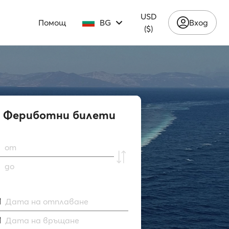
USD
Помощ
BG
Вход
($)
Фериботни билети
от
до
Дата на отплаване
Дата на връщане