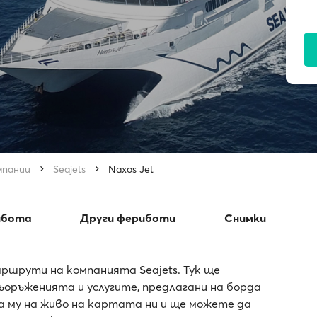
мпании
Seajets
Naxos Jet
ибота
Други фериботи
Снимки
ршрути на компанията Seajets. Тук ще
оръженията и услугите, предлагани на борда
та му на живо на картата ни и ще можете да