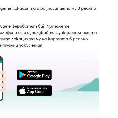
едете локацията и разписанието му в реално
къде е фериботът ви? Изтеглете
телефона си и използвайте функционалността
ледите локацията му на картата в реално
ентуални закъснения.