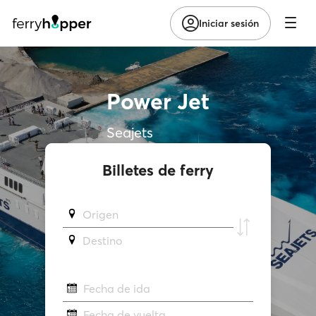
Iniciar sesión
Power Jet
Seajets
Billetes de ferry
Origen
Destino
Fecha de ida
Fecha de vuelta